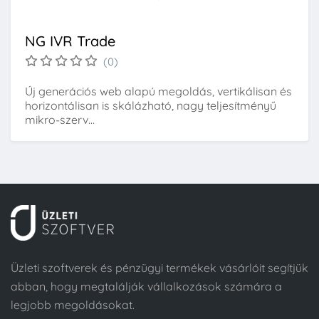
NG IVR Trade
(0)
Új generációs web alapú megoldás, vertikálisan és
horizontálisan is skálázható, nagy teljesítményű
mikro-szerv...
Üzleti szoftverek és pénzügyi termékek vásárlóit segítjük
abban, hogy megtalálják vállalkozások számára a
legjobb megoldásokat.