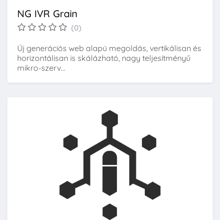
NG IVR Grain
(0)
Új generációs web alapú megoldás, vertikálisan és
horizontálisan is skálázható, nagy teljesítményű
mikro-szerv...