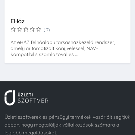
EHáz
(0)
Az eHÁZ felhőalapú társasházkezelő rendszer,
amely automatizált könyveléssel, NAV-
kompatibilis számlázóval és ...
Üzleti szoftverek és pénzügyi termékek vásárlóit segítjük
abban, hogy megtalálják vállalkozások számára a
legjobb megoldásokat.