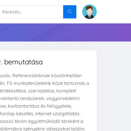
. bemutatása
kozás. Referenciáinknak köszönhetően
én. Fő munkaterületeink közé tartoznak a
rtékesítése, szervizelése, komplett
ilvántartó rendszerek, vagyonvédelmi
se, karbantartása és felügyelete,
onlap készítés, internet szolgáltatás.
 hosszú távon együttműködő társként a
oblémákra igényekre válaszokat találni.