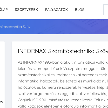
ŐLAP
SZOFTVEREK
PÁLYÁZATOK
BLOG
tástechnika Szöv.
INFORNAX Számítástechnika Szöv
Az INFORNAX 1993-ban alakult informatikai vállal
jelentős szereppel bírunk Veszprém megye terület
számítástechnikai és irodatechnikai berendezések é
informatikai hálózatok, beléptető és munkaidő ny
hálózatok és kamera rendszerek tervezése, kiépíté
szoftverforgalmazás és egyedi szoftverfejlesztés, h
Cégünk ISO 9001 minősítéssel rendelkezik. Célunk
v.
vállalkozások életében előforduló informatikai pr