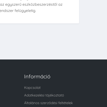
k az egyszerű eszközbeszerzéstől az
endszer felügyeletig.
Információ
Kapcsolat
Adatkezelési tájékoztató
Általános szerződési feltételek