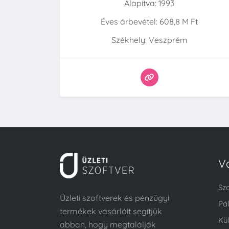
Alapítva: 1993
Éves árbevétel: 608,8 M Ft
Székhely: Veszprém
V
Sz
Üzleti szoftverek és pénzügyi
Pá
termékek vásárlóit segítjük
Kü
abban, hogy megtalálják