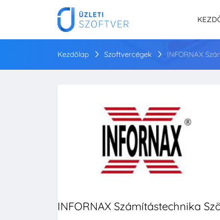
KEZD
Kezdőlap
Szoftvercégek
INFORNAX Számí
INFORNAX Számítástechnika Szö