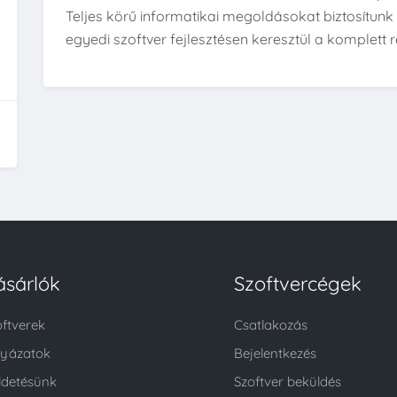
Teljes körű informatikai megoldásokat biztosítun
egyedi szoftver fejlesztésen keresztül a komplett r
ásárlók
Szoftvercégek
oftverek
Csatlakozás
lyázatok
Bejelentkezés
ldetésünk
Szoftver beküldés