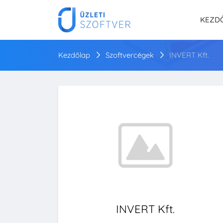
KEZD
Kezdőlap
Szoftvercégek
INVERT Kft.
INVERT Kft.