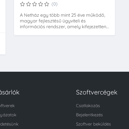
(0)
A Netház egy több mint 25 éve működő,
magyar fejlesztésű ügyviteli és
információs rendszer, amely kifejezetten...
ásárlók
Szoftvercégek
oftverek
Csatlakozás
lyázatok
Bejelentkezés
ldetésünk
Szoftver beküldés