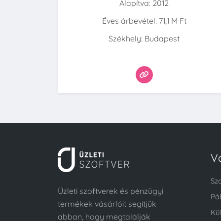
Alapítva: 2012
Éves árbevétel: 71,1 M Ft
Székhely: Budapest
V
Sz
Üzleti szoftverek és pénzügyi
Pá
termékek vásárlóit segítjük
Kü
abban, hogy megtalálják