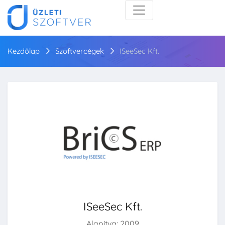
Kezdőlap
Szoftvercégek
ISeeSec Kft.
ISeeSec Kft.
Alapítva: 2009