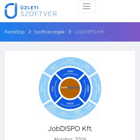
Kezdőlap
Szoftvercégek
JobDISPO Kft.
JobDISPO Kft.
Alapítva: 2006