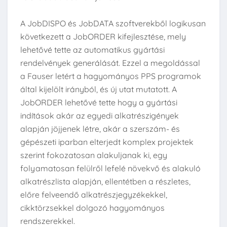
A JobDISPO és JobDATA szoftverekből logikusan
következett a JobORDER kifejlesztése, mely
lehetővé tette az automatikus gyártási
rendelvények generálását. Ezzel a megoldással
a Fauser letért a hagyományos PPS programok
által kijelölt irányból, és új utat mutatott. A
JobORDER lehetővé tette hogy a gyártási
indítások akár az egyedi alkatrészigények
alapján jöjjenek létre, akár a szerszám- és
gépészeti iparban elterjedt komplex projektek
szerint fokozatosan alakuljanak ki, egy
folyamatosan felülről lefelé növekvő és alakuló
alkatrészlista alapján, ellentétben a részletes,
előre felveendő alkatrészjegyzékekkel,
cikktörzsekkel dolgozó hagyományos
rendszerekkel.