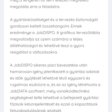
még a tengeren túl sem létezett megfelelő
megoldás erre a feladatra.
A gyártásközeliséget és a tervezés biztonságát
gondosan kellett összehangolni. Ennek
eredménye a JobDISPO. A grafikus tervezőtábla
megvalósítja az üzem számára a teljes
átláthatóságot és lehetővé teszi a gyors
reagálást a változásokra.
A JobDISPO sikeres piaci bevezetése után
hamarosan igény jelentkezett a gyártási adatok
és idők gyűjtését lehetővé tévő egyszerű és
rugalmas eszközre is, és ez az igény létrehozta a
JobDATA szoftvert, mely vonalkódtechnika
segítségével tette lehetővé a befejezett gyártási
fázisok készrejelentését és ezzel a kapacitások
felszabadulásának jelzését.