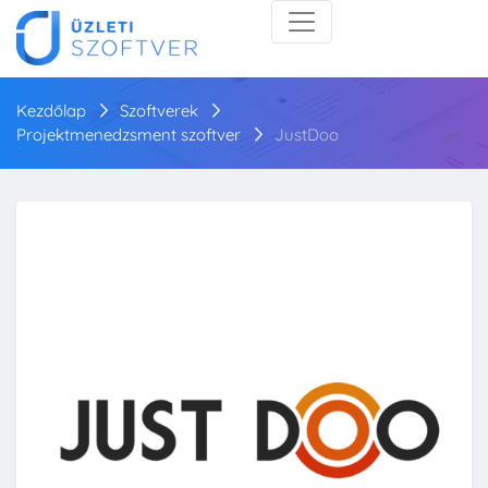
Kezdőlap
Szoftverek
Projektmenedzsment szoftver
JustDoo