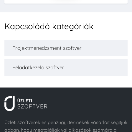
Kapcsolódó kategóriák
Projektmenedzsment szoftver
Feladatkezelő szoftver
Üzleti szoftverek és pénzügyi termékek vásárlóit segítjük
abban, hogy megtalálják vállalkozások számára a