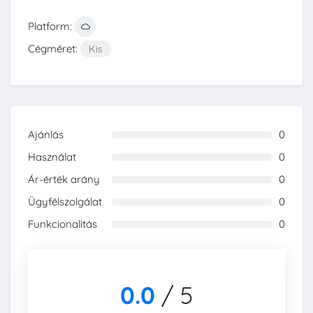
Platform:
Cégméret:
Kis
Ajánlás
0
0%
Használat
0
0%
Ár-érték arány
0
0%
Ügyfélszolgálat
0
0%
Funkcionalitás
0
0%
0.0
/
5