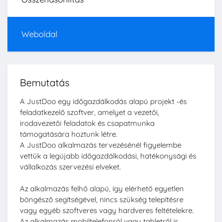
Weboldal
Bemutatás
A JustDoo egy időgazdálkodás alapú projekt -és
feladatkezelő szoftver, amelyet a vezetői,
irodavezetői feladatok és csapatmunka
támogatására hoztunk létre.
A JustDoo alkalmazás tervezésénél figyelembe
vettük a legújabb időgazdálkodási, hatékonysági és
vállalkozás szervezési elveket.
Az alkalmazás felhő alapú, így elérhető egyetlen
böngésző segítségével, nincs szükség telepítésre
vagy egyéb szoftveres vagy hardveres feltételekre.
Az alkalmazás mobiltelefonról vagy tabletről is