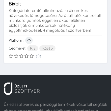
Bixbit
Kategóriateremtő alkalmazás a dinamikus
növekedés támogatására. Az átlátható, kontrollált
munkafolyamtok egyetlen okos felületen
biztosítják a munkatársak hatékony
együttműködését. 4 megoldás 1 szoftverben!
Platform:
Cégméret:
Kis
Közép
(0)
Üzleti szoftverek és pénzügyi termékek vásárlóit segítjük
abban, hogy megtalálják vállalkozások számára a