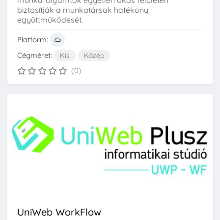
munkafolyamtok egyetlen okos felületen
biztosítják a munkatársak hatékony
együttműködését.
Platform:
Cégméret:
Kis
Közép
(0)
UniWeb WorkFlow