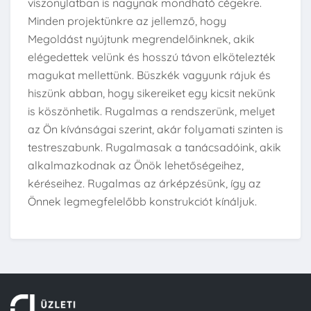
viszonylatban is nagynak mondható cégekre.
Minden projektünkre az jellemző, hogy
Megoldást nyújtunk megrendelőinknek, akik
elégedettek velünk és hosszú távon elkötelezték
magukat mellettünk. Büszkék vagyunk rájuk és
hiszünk abban, hogy sikereiket egy kicsit nekünk
is köszönhetik. Rugalmas a rendszerünk, melyet
az Ön kívánságai szerint, akár folyamati szinten is
testreszabunk. Rugalmasak a tanácsadóink, akik
alkalmazkodnak az Önök lehetőségeihez,
kéréseihez. Rugalmas az árképzésünk, így az
Önnek legmegfelelőbb konstrukciót kínáljuk.