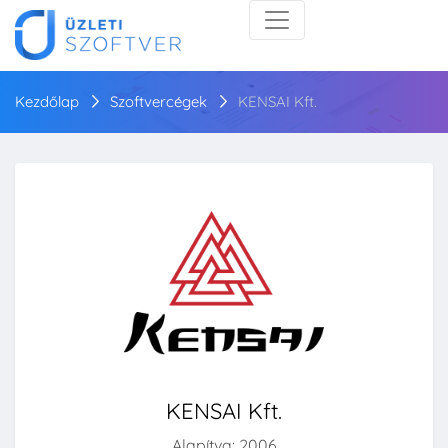
Kezdőlap
Szoftvercégek
KENSAI Kft.
KENSAI Kft.
Alapítva: 2006