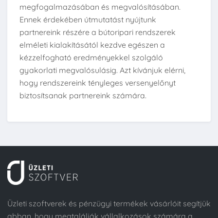
megfogalmazásában és megvalósításában.
Ennek érdekében útmutatást nyújtunk
partnereink részére a bútoripari rendszerek
elméleti kialakításától kezdve egészen a
kézzelfogható eredményekkel szolgáló
gyakorlati megvalósulásig. Azt kívánjuk elérni,
hogy rendszereink tényleges versenyelőnyt
biztosítsanak partnereink számára.
Üzleti szoftverek és pénzügyi termékek vásárlóit segítjük
abban, hogy megtalálják vállalkozások számára a