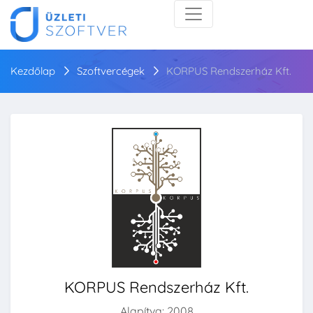
Kezdőlap
Szoftvercégek
KORPUS Rendszerház Kft.
KORPUS Rendszerház Kft.
Alapítva: 2008