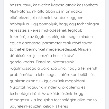
hosszú távú, közvetlen kapcsolatnak köszönhető.
Munkatársaink általában az informatika
elkötelezettjei, akiknek hivatásuk egyben
hobbijuk is. Úgy gondoljuk, hogy egy technológiai
fejlesztés sikeres működésének legfőbb
fokmérője az ügyfelek elégedettsége, minden
egyéb gazdasági paraméter csak rövid távon
tölthet el bennünket megelégedéssel. Minden
döntésünkre jellemző a hosszú távú
gondolkodás. Fiatal munkatársaink
rugalmassága a garancia arra, hogy a felmerült
problémákat a lehetséges határokon belül - és
gyakran azon túl - igyekszünk megoldani.
Nyitottak vagyunk minden új probléma és
technológia iránt. Az a küldetésünk, hogy
támogassuk a legújabb technológiát alkalmazó
ügyfeleinket üzleti céljaik sikeres