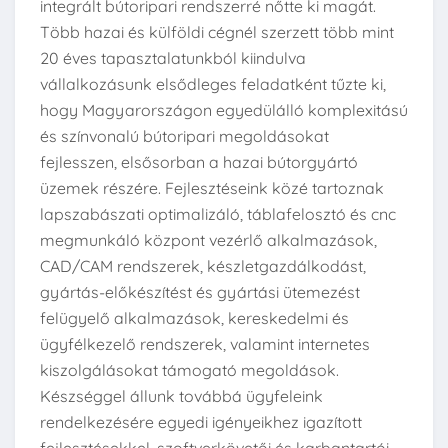
integrált bútoripari rendszerré nőtte ki magát.
Több hazai és külföldi cégnél szerzett több mint
20 éves tapasztalatunkból kiindulva
vállalkozásunk elsődleges feladatként tűzte ki,
hogy Magyarországon egyedülálló komplexitású
és színvonalú bútoripari megoldásokat
fejlesszen, elsősorban a hazai bútorgyártó
üzemek részére. Fejlesztéseink közé tartoznak
lapszabászati optimalizáló, táblafelosztó és cnc
megmunkáló központ vezérlő alkalmazások,
CAD/CAM rendszerek, készletgazdálkodást,
gyártás-előkészítést és gyártási ütemezést
felügyelő alkalmazások, kereskedelmi és
ügyfélkezelő rendszerek, valamint internetes
kiszolgálásokat támogató megoldások.
Készséggel állunk továbbá ügyfeleink
rendelkezésére egyedi igényeikhez igazított