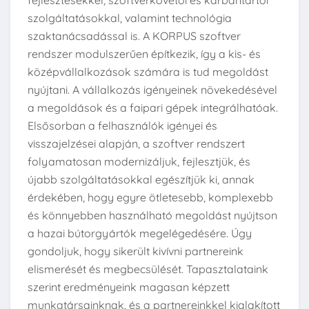
fejlesztésekkel, szoftverkövetői és karbantartói
szolgáltatásokkal, valamint technológia
szaktanácsadással is. A KORPUS szoftver
rendszer modulszerűen építkezik, így a kis- és
középvállalkozások számára is tud megoldást
nyújtani. A vállalkozás igényeinek növekedésével
a megoldások és a faipari gépek integrálhatóak.
Elsősorban a felhasználók igényei és
visszajelzései alapján, a szoftver rendszert
folyamatosan modernizáljuk, fejlesztjük, és
újabb szolgáltatásokkal egészítjük ki, annak
érdekében, hogy egyre ötletesebb, komplexebb
és könnyebben használható megoldást nyújtson
a hazai bútorgyártók megelégedésére. Úgy
gondoljuk, hogy sikerült kivívni partnereink
elismerését és megbecsülését. Tapasztalataink
szerint eredményeink magasan képzett
munkatársainknak, és a partnereinkkel kialakított