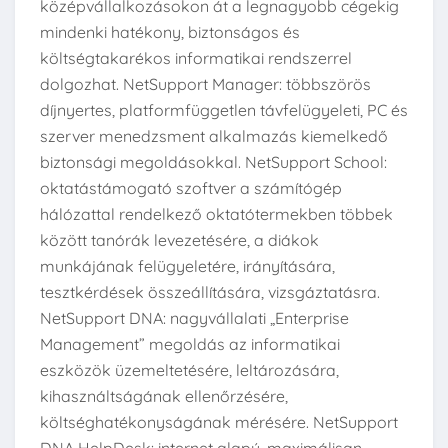
középvállalkozásokon át a legnagyobb cégekig
mindenki hatékony, biztonságos és
költségtakarékos informatikai rendszerrel
dolgozhat. NetSupport Manager: többszörös
díjnyertes, platformfüggetlen távfelügyeleti, PC és
szerver menedzsment alkalmazás kiemelkedő
biztonsági megoldásokkal. NetSupport School:
oktatástámogató szoftver a számítógép
hálózattal rendelkező oktatótermekben többek
között tanórák levezetésére, a diákok
munkájának felügyeletére, irányítására,
tesztkérdések összeállítására, vizsgáztatásra.
NetSupport DNA: nagyvállalati „Enterprise
Management” megoldás az informatikai
eszközök üzemeltetésére, leltározására,
kihasználtságának ellenőrzésére,
költséghatékonyságának mérésére. NetSupport