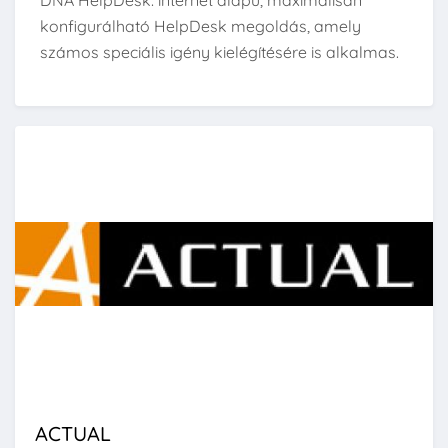
DNA HelpDesk: internet alapú, maximálisan
konfigurálható HelpDesk megoldás, amely
számos speciális igény kielégítésére is alkalmas.
ACTUAL