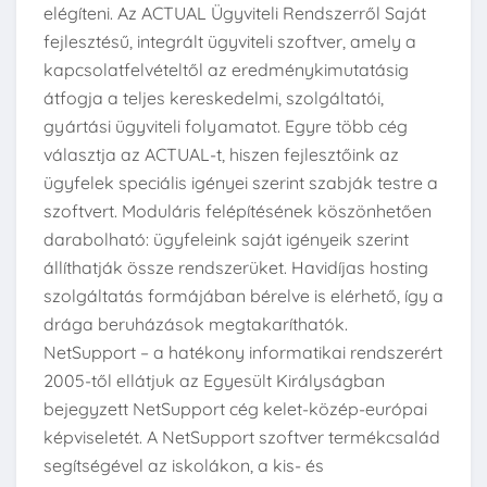
elégíteni. Az ACTUAL Ügyviteli Rendszerről Saját
fejlesztésű, integrált ügyviteli szoftver, amely a
kapcsolatfelvételtől az eredménykimutatásig
átfogja a teljes kereskedelmi, szolgáltatói,
gyártási ügyviteli folyamatot. Egyre több cég
választja az ACTUAL-t, hiszen fejlesztőink az
ügyfelek speciális igényei szerint szabják testre a
szoftvert. Moduláris felépítésének köszönhetően
darabolható: ügyfeleink saját igényeik szerint
állíthatják össze rendszerüket. Havidíjas hosting
szolgáltatás formájában bérelve is elérhető, így a
drága beruházások megtakaríthatók.
NetSupport – a hatékony informatikai rendszerért
2005-től ellátjuk az Egyesült Királyságban
bejegyzett NetSupport cég kelet-közép-európai
képviseletét. A NetSupport szoftver termékcsalád
segítségével az iskolákon, a kis- és