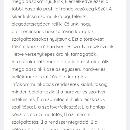
megoldásokat nyújtunk, kiemelkedve ezzel a
többi, hasonló profillal rendelkező cég közül. A
siker kulcsa számunkra ügyfeleink
elégedettségében rejlik. Célunk, hogy
partnereinknek hosszú távon komplex
szolgáltatásokat nyújtsunk. Ezt a törekvést
főként korszerű hardver- és szoftvereszközeink,
illetve versenyképes áraink támogatják.
Infrastrukturális megoldások Infrastrukturális
megoldásaink közé az egyszerű hardver és
kellékanyag szállítástól a komplex
infokommunikációs rendszerek kialakításáig
minden beletartozik:  a hardver és szoftver
értékesítés;  a számítástechnikai eszközök
szállítása;  a szoftverfejlesztés;  a honlap
készítés és üzemeltetés;  az internet
szolgáltatás;  a rendszerintegráció;  a
hálózatépítés;  a rendszerüzemeltetés;  a