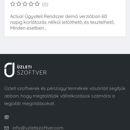
(0)
Actual Ügyviteli Rendszer demó verzióban 60
napig korlátozás nélkül letölthető, és tesztelhető.
Minden esetben...
Üzleti szoftverek és pénzügyi termékek vásárlóit segítjük
abban, hogy megtalálják vállalkozások számára a
legjobb megoldásokat.
info@uzletiszoftver.com