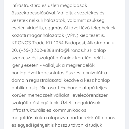
infrastruktúra és üzleti megoldások
összekapcsolásával. Vállaljuk vezetékes és
vezeték nélküli hálózatok, valamint szükség
esetén virtuális, egymástól távol lévő telephelyek
közötti magánhálózatok (VPN) kiépítését is.
KRONOS Trade Kft. 1054 Budapest, Alkotmány u.
20. (+36-1) 302-8888
info@kronos.hu
Honlap
szerkesztési szolgáltatásaink keretén belül -
igény esetén – vállaljuk a megrendelők
honlapjával kapcsolatos összes tennivalót: a
domain regisztrálásától kezdve a kész honlap
publikálásig. Microsoft Exchange alapú teljes
körűen menedzselt vállalati levelezőrendszer
szolgáltatást nyújtunk. Üzleti megoldások
Infrastrukturális és kommunikációs
megoldásainkra alapozva partnereink általános
és egyedi igényeit is hosszú távon ki tudjuk