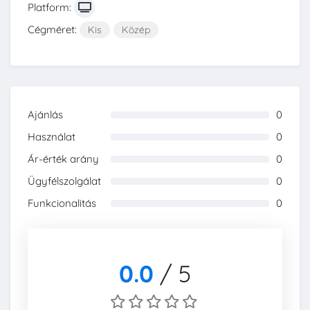
Platform:
Cégméret:
Kis
Közép
Ajánlás
0
0%
Használat
0
0%
Ár-érték arány
0
0%
Ügyfélszolgálat
0
0%
Funkcionalitás
0
0%
0.0
/
5