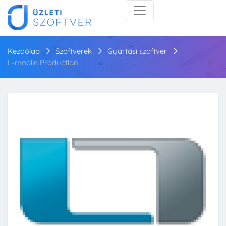
Kezdőlap
Szoftverek
Gyártási szoftver
L-mobile Production