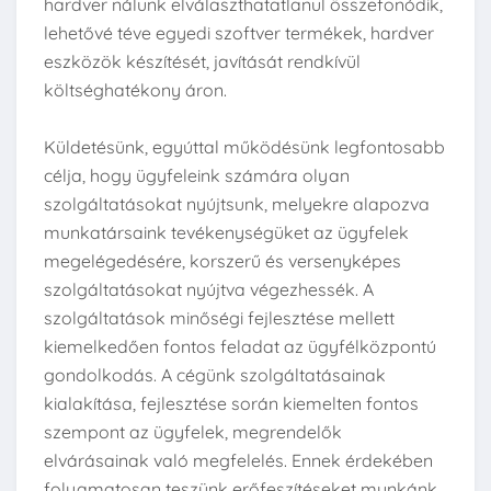
hardver nálunk elválaszthatatlanul összefonódik,
lehetővé téve egyedi szoftver termékek, hardver
eszközök készítését, javítását rendkívül
költséghatékony áron.
Küldetésünk, egyúttal működésünk legfontosabb
célja, hogy ügyfeleink számára olyan
szolgáltatásokat nyújtsunk, melyekre alapozva
munkatársaink tevékenységüket az ügyfelek
megelégedésére, korszerű és versenyképes
szolgáltatásokat nyújtva végezhessék. A
szolgáltatások minőségi fejlesztése mellett
kiemelkedően fontos feladat az ügyfélközpontú
gondolkodás. A cégünk szolgáltatásainak
kialakítása, fejlesztése során kiemelten fontos
szempont az ügyfelek, megrendelők
elvárásainak való megfelelés. Ennek érdekében
folyamatosan teszünk erőfeszítéseket munkánk