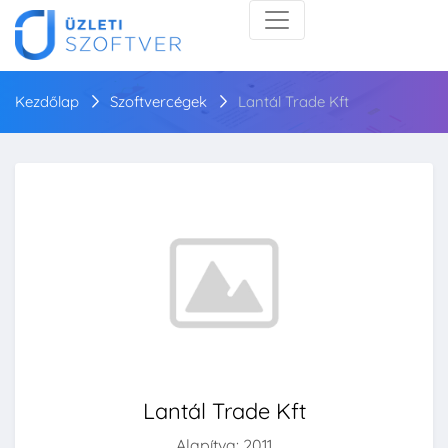
Kezdőlap
Szoftvercégek
Lantál Trade Kft
Lantál Trade Kft
Alapítva: 2011