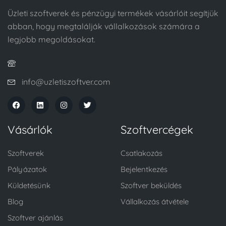
Üzleti szoftverek és pénzügyi termékek vásárlóit segítjük
abban, hogy megtalálják vállalkozások számára a
legjobb megoldásokat.
info@uzletiszoftver.com
Vásárlók
Szoftvercégek
Szoftverek
Csatlakozás
Pályázatok
Bejelentkezés
Küldetésünk
Szoftver beküldés
Blog
Vállalkozás átvétele
Szoftver ajánlás