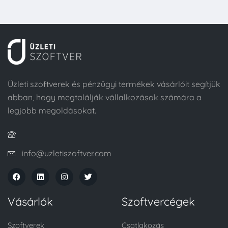
Üzleti szoftverek és pénzügyi termékek vásárlóit segítjük
abban, hogy megtalálják vállalkozások számára a
legjobb megoldásokat.
info@uzletiszoftver.com
Vásárlók
Szoftvercégek
Szoftverek
Csatlakozás