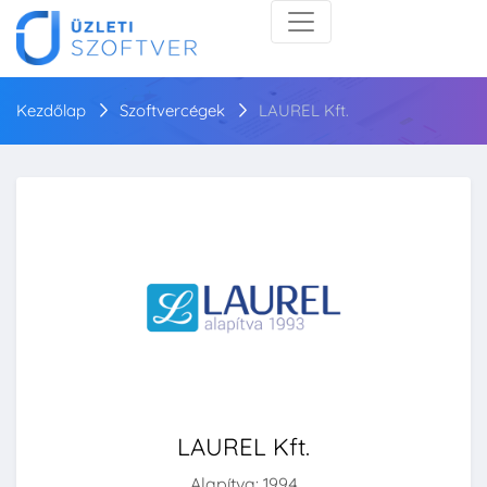
Kezdőlap
Szoftvercégek
LAUREL Kft.
LAUREL Kft.
Alapítva: 1994