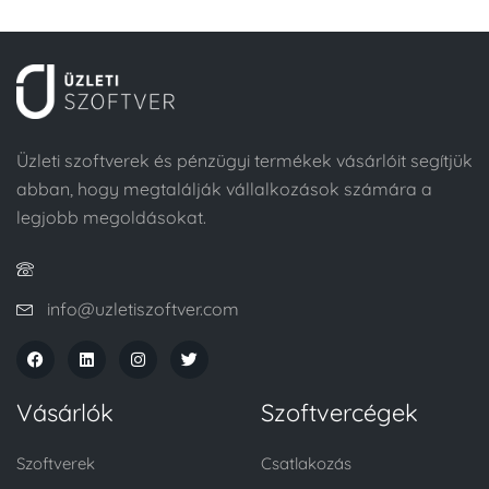
Üzleti szoftverek és pénzügyi termékek vásárlóit segítjük
abban, hogy megtalálják vállalkozások számára a
legjobb megoldásokat.
info@uzletiszoftver.com
Vásárlók
Szoftvercégek
Szoftverek
Csatlakozás