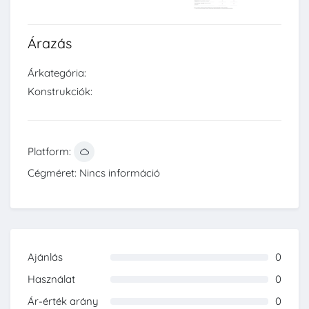
Árazás
Árkategória:
Konstrukciók:
Platform:
Cégméret: Nincs információ
Ajánlás
0
0%
Használat
0
0%
Ár-érték arány
0
0%