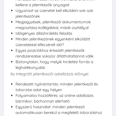
kellene a jelentkezők anyagait
Ugyanazt az üzenetet kell elküldeni sok-sok
jelentkezőnek
Megjegyzések, jelentkezői dokumentumok
megosztása kollégákkal, másik osztállyal
Időigényes álláshirdetés feladás
Minden jelentkezőnek egyenként elküldött
üzenetekkel elfecsérelt idő?
Egyes pozíciókhoz érkezett jelentkezők
rendszerezése sokszor átláthatatlanná válik
Biztonytalan, hogy melyik hirdetési forrás a
leghatékonyabb
Az integrált jelentkezői adatbázis előnyei
Rendezett nyilvántartás: minden jelentkezői és
toborzási adat egy helyen
Folyamatos hozzáférés: az online adatbázis
bármikor, bárhonnan elérhető
Egyszerű használat: minden jelentkező
automatikusan berekül a megfelelő toborzáshoz