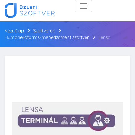
Kezdőlap
Szoftverek
Humánerőforrás-menedzsment szoftver
Lensa