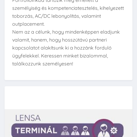
Portfolióinkba tartozik még emellett a
személyiség és kompetenciatesztelés, kihelyezett
toborzás, AC/DC lebonyolítás, valamint
outplacement.
Nem az a célunk, hogy mindenképpen eladjunk
valamit, hanem, hogy hosszútávú partneri
kapcsolatot alakítsunk ki a hozzánk forduló
ügyfelekkel. Keressen minket bizalommal,
találkozzunk személyesen!