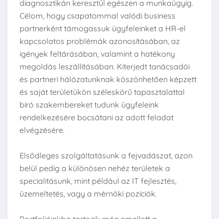
diagnosztikán keresztül egészen a munkaügyig.
Célom, hogy csapatommal valódi business
partnerként támogassuk ügyfeleinket a HR-el
kapcsolatos problémák azonosításában, az
igények feltárásában, valamint a hatékony
megoldás leszállításában. Kiterjedt tanácsadói
és partneri hálózatunknak köszönhetően képzett
és saját területükön széleskörű tapasztalattal
bíró szakembereket tudunk ügyfeleink
rendelkezésére bocsátani az adott feladat
elvégzésére.
Elsődleges szolgáltatásunk a fejvadászat, azon
belül pedig a különösen nehéz területek a
specialitásunk, mint például az IT fejlesztés,
üzemeltetés, vagy a mérnöki pozíciók.