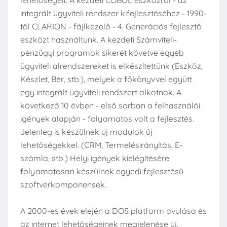
lehetőségeit. A kezdeti COBOL eszközről - az
integrált ügyviteli rendszer kifejlesztéséhez - 1990-
től CLARION - fájlkezelő - 4. Generációs fejlesztő
eszközt használtunk. A kezdeti Számviteli-
pénzügyi programok sikerét követve egyéb
ügyviteli alrendszereket is elkészítettünk (Eszköz,
Készlet, Bér, stb.), melyek a főkönyvvel együtt
egy integrált ügyviteli rendszert alkotnak. A
következő 10 évben - első sorban a felhasználói
igények alapján - folyamatos volt a fejlesztés.
Jelenleg is készülnek új modulok új
lehetőségekkel. (CRM, Termelésirányítás, E-
számla, stb.) Helyi igények kielégítésére
folyamatosan készülnek egyedi fejlesztésű
szoftverkomponensek.
A 2000-es évek elején a DOS platform avulása és
az internet lehetőségeinek megjelenése új,