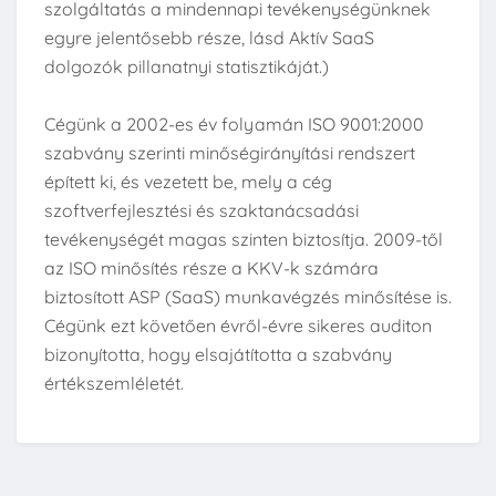
szolgáltatás a mindennapi tevékenységünknek
egyre jelentősebb része, lásd Aktív SaaS
dolgozók pillanatnyi statisztikáját.)
Cégünk a 2002-es év folyamán ISO 9001:2000
szabvány szerinti minőségirányítási rendszert
épített ki, és vezetett be, mely a cég
szoftverfejlesztési és szaktanácsadási
tevékenységét magas szinten biztosítja. 2009-től
az ISO minősítés része a KKV-k számára
biztosított ASP (SaaS) munkavégzés minősítése is.
Cégünk ezt követően évről-évre sikeres auditon
bizonyította, hogy elsajátította a szabvány
értékszemléletét.