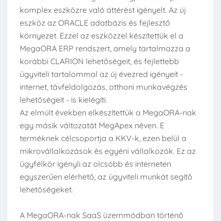
komplex eszközre való áttérést igényelt. Az új
eszköz az ORACLE adatbázis és fejlesztő
környezet. Ezzel az eszközzel készítettük el a
MegaORA ERP rendszert, amely tartalmazza a
korábbi CLARION lehetőségeit, és fejlettebb
ügyviteli tartalommal az új évezred igényeit -
internet, távfeldolgozás, otthoni munkavégzés
lehetőségeit - is kielégíti.
Az elmúlt években elkészítettük a MegaORA-nak
egy másik változatát MegApex néven. E
terméknek célcsoportja a KKV-k, ezen belül a
mikrovállalkozások és egyéni vállalkozók. Ez az
ügyfélkör igényli az olcsóbb és interneten
egyszerűen elérhető, az ügyviteli munkát segítő
lehetőségeket.
A MegaORA-nak SaaS üzemmódban történő