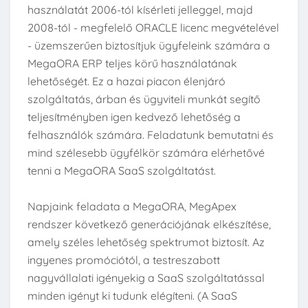
használatát 2006-tól kísérleti jelleggel, majd
2008-tól - megfelelő ORACLE licenc megvételével
- üzemszerűen biztosítjuk ügyfeleink számára a
MegaORA ERP teljes körű használatának
lehetőségét. Ez a hazai piacon élenjáró
szolgáltatás, árban és ügyviteli munkát segítő
teljesítményben igen kedvező lehetőség a
felhasználók számára. Feladatunk bemutatni és
mind szélesebb ügyfélkör számára elérhetővé
tenni a MegaORA SaaS szolgáltatást.
Napjaink feladata a MegaORA, MegApex
rendszer következő generációjának elkészítése,
amely széles lehetőség spektrumot biztosít. Az
ingyenes promóciótól, a testreszabott
nagyvállalati igényekig a SaaS szolgáltatással
minden igényt ki tudunk elégíteni. (A SaaS