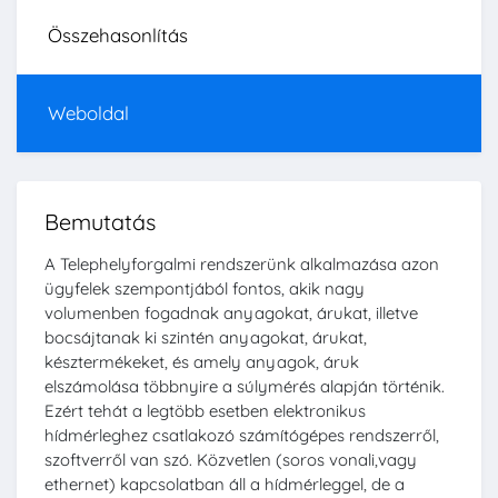
Összehasonlítás
Weboldal
Bemutatás
A Telephelyforgalmi rendszerünk alkalmazása azon
ügyfelek szempontjából fontos, akik nagy
volumenben fogadnak anyagokat, árukat, illetve
bocsájtanak ki szintén anyagokat, árukat,
késztermékeket, és amely anyagok, áruk
elszámolása többnyire a súlymérés alapján történik.
Ezért tehát a legtöbb esetben elektronikus
hídmérleghez csatlakozó számítógépes rendszerről,
szoftverről van szó. Közvetlen (soros vonali,vagy
ethernet) kapcsolatban áll a hídmérleggel, de a