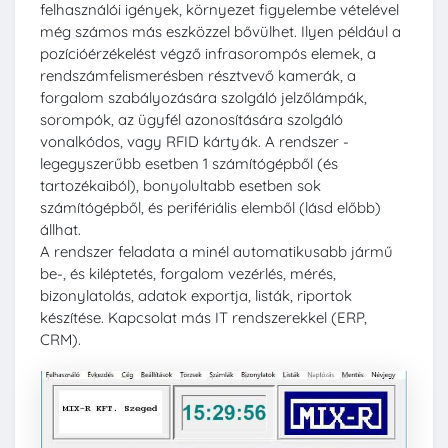
felhasználói igények, környezet figyelembe vételével
még számos más eszközzel bővülhet. Ilyen például a
pozícióérzékelést végző infrasorompós elemek, a
rendszámfelismerésben résztvevő kamerák, a
forgalom szabályozására szolgáló jelzőlámpák,
sorompók, az ügyfél azonosítására szolgáló
vonalkódos, vagy RFID kártyák. A rendszer -
legegyszerűbb esetben 1 számítógépből (és
tartozékaiból), bonyolultabb esetben sok
számítógépből, és perifériális elemből (lásd előbb)
állhat.
A rendszer feladata a minél automatikusabb jármű
be-, és kiléptetés, forgalom vezérlés, mérés,
bizonylatolás, adatok exportja, listák, riportok
készítése. Kapcsolat más IT rendszerekkel (ERP,
CRM).