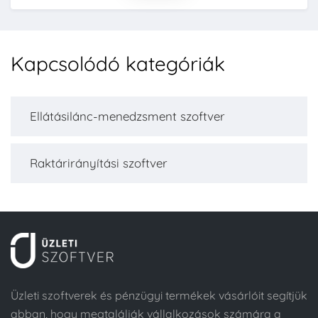
Kapcsolódó kategóriák
Ellátásilánc-menedzsment szoftver
Raktárirányítási szoftver
Üzleti szoftverek és pénzügyi termékek vásárlóit segítjük
abban, hogy megtalálják vállalkozások számára a