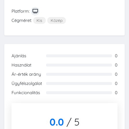
Platform:
Cégméret:
Kis
Közép
Ajánlás
0
0%
Használat
0
0%
Ár-érték arány
0
0%
Ügyfélszolgálat
0
0%
Funkcionalitás
0
0%
0.0
/
5