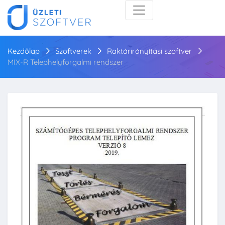
Kezdőlap
Szoftverek
Raktárirányítási szoftver
MIX-R Telephelyforgalmi rendszer