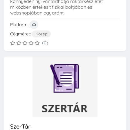
könnyedén nyilvántarthatja raktárkészletét
miközben értékesít fizikai boltjában és
webshopjában egyaránt.
Platform:
Cégméret:
Közép
(0)
SzerTár