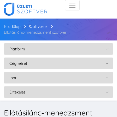
Kezdőlap
Szoftverek
Ellátásilánc-menedzsment szoftver
Ellátásilánc-menedzsment