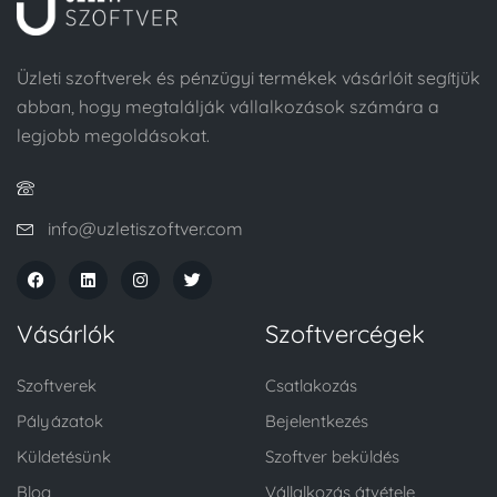
Üzleti szoftverek és pénzügyi termékek vásárlóit segítjük
abban, hogy megtalálják vállalkozások számára a
legjobb megoldásokat.
info@uzletiszoftver.com
Vásárlók
Szoftvercégek
Szoftverek
Csatlakozás
Pályázatok
Bejelentkezés
Küldetésünk
Szoftver beküldés
Blog
Vállalkozás átvétele