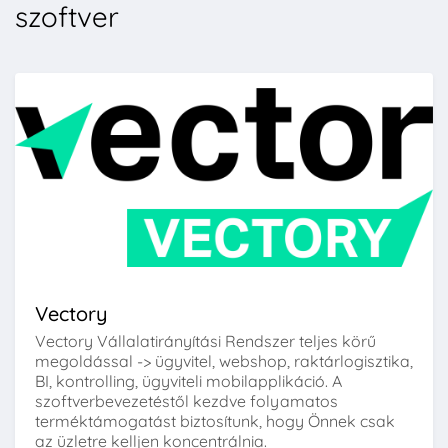
szoftver
Vectory
Vectory Vállalatirányítási Rendszer teljes körű
megoldással -> ügyvitel, webshop, raktárlogisztika,
BI, kontrolling, ügyviteli mobilapplikáció. A
szoftverbevezetéstől kezdve folyamatos
terméktámogatást biztosítunk, hogy Önnek csak
az üzletre kelljen koncentrálnia.