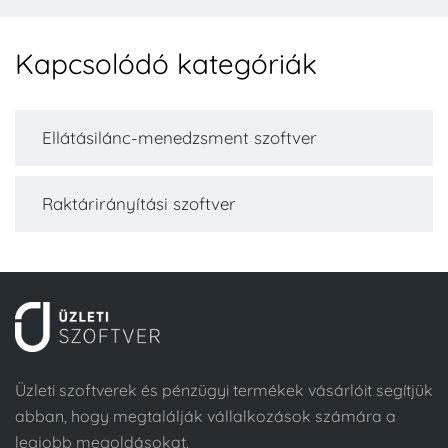
Kapcsolódó kategóriák
Ellátásilánc-menedzsment szoftver
Raktárirányítási szoftver
Üzleti szoftverek és pénzügyi termékek vásárlóit segítjük
abban, hogy megtalálják vállalkozások számára a
legjobb megoldásokat.