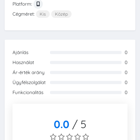
Platform:
Cégméret:
Kis
Közép
Ajánlás
0
0%
Használat
0
0%
Ár-érték arány
0
0%
Ügyfélszolgálat
0
0%
Funkcionalitás
0
0%
0.0
/
5