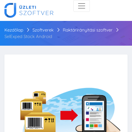
Kezdőlap
Szoftverek
Raktárirányítási szoftver
SelExped Stock Android