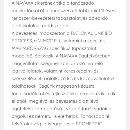
A NAVAXA sikerének titka a tanácsadó
munkatársai által megszerzett több, mint 11 éves
rendszer-bevezetési tapasztalat, és az ez idő
alatt kialakult módszertan.
A bevezetési módszertan a RATIONAL UNIFIED
PROCESS, a V-MODELL, valamint a speciális
MAGYARORSZÁG specifikus tapasztalati
modellből építkezik. A NAVAXA ügyfélkörében
nagyvállalati szegmensbe tartozó termelő
iparvállalatok, valamint kereskedelmi és
szervizeléssel foglalkozó kis és középvállalatok
találhatóak. Cégünk magasan képzett
tanácsadókkal és fejlesztőkkel rendelkezik, akik
ellátják meglévő, és bevezetés alatt lévő
ügyfeleink támogatását. Vezető tanácsadóink
angolul és németül is elérhetők. Tanácsadóink
felsőfokú végzettséggel, és a PROMETRIC