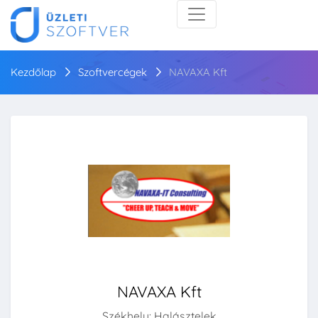
Kezdőlap
Szoftvercégek
NAVAXA Kft
NAVAXA Kft
Székhely: Halásztelek