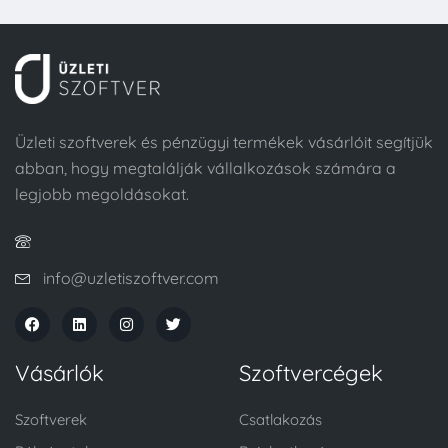
Üzleti szoftverek és pénzügyi termékek vásárlóit segítjük
abban, hogy megtalálják vállalkozások számára a
legjobb megoldásokat.
info@uzletiszoftver.com
Vásárlók
Szoftvercégek
Szoftverek
Csatlakozás