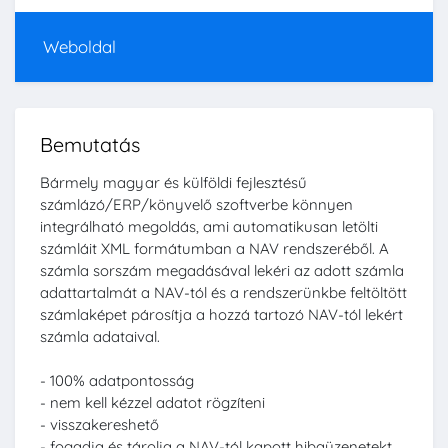
Weboldal
Bemutatás
Bármely magyar és külföldi fejlesztésű
számlázó/ERP/könyvelő szoftverbe könnyen
integrálható megoldás, ami automatikusan letölti
számláit XML formátumban a NAV rendszeréből​. A
számla sorszám megadásával lekéri az adott számla
adattartalmát a NAV-tól és a rendszerünkbe feltöltött
számlaképet párosítja a hozzá tartozó NAV-tól lekért
számla adataival.
- 100% adatpontosság
- nem kell kézzel adatot rögzíteni
- visszakereshető
- fogadja és tárolja a NAV-tól kapott hibaüzenetekt