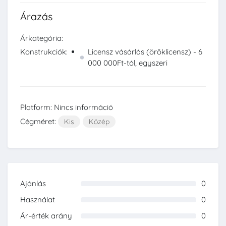
Árazás
Árkategória:
Konstrukciók:
Licensz vásárlás (öröklicensz) - 6
000 000Ft-tól, egyszeri
Platform: Nincs információ
Cégméret:
Kis
Közép
Ajánlás
0
0%
Használat
0
0%
Ár-érték arány
0
0%