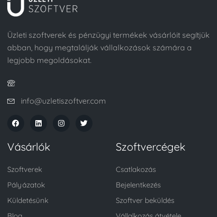
Üzleti szoftverek és pénzügyi termékek vásárlóit segítjük
abban, hogy megtalálják vállalkozások számára a
legjobb megoldásokat.
info@uzletiszoftver.com
Vásárlók
Szoftvercégek
Szoftverek
Csatlakozás
Pályázatok
Bejelentkezés
Küldetésünk
Szoftver beküldés
Blog
Vállalkozás átvétele