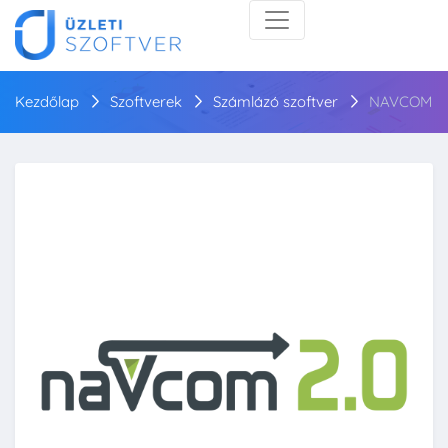
Kezdőlap
Szoftverek
Számlázó szoftver
NAVCOM