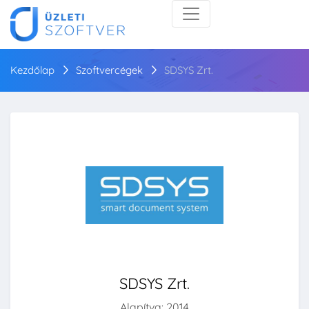
Kezdőlap
Szoftvercégek
SDSYS Zrt.
SDSYS Zrt.
Alapítva: 2014