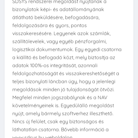
SDSYS rendszerei megoldást nyújtanak a
bizonylatok képi- és adatállományának
átlátható beküldésére, befogadására,
feldolgozására és gyors, pontos
visszakeresésére. Legyenek azok számlák,
szállítólevelek, vagy egyéb pénzforgalmi,
logisztikai dokumentumok. Egy egyedi csatorna
a kiállító és befogadó közt, mely biztosítja az
adatok 100%-os integritását, azonnali
feldolgozhatóságát és visszakereshetőségét a
teljes bizonylati láncban úgy, hogy a jelenlegi
megoldások minden jó tulajdonságát ötvözi.
Megfelel minden jogszabálynak és a NAV
követelményeinek is. Egyedülálló megoldást
nyújt, amely bármely szoftverhez illeszthető.
Nincs új felület, csak egy biztonságos és
láthatatlan csatorna. Bővebb információ a
www.sdsys.hu weboldalon.