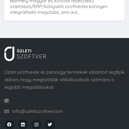
Bármely magyar és külföldi fejlesztésű
számlázó/ERP/könyvelő szoftverbe könnyen
integrálható megoldás, ami aut...
Üzleti szoftverek és pénzügyi termékek vásárlóit segítjük
abban, hogy megtalálják vállalkozások számára a
legjobb megoldásokat.
info@uzletiszoftver.com