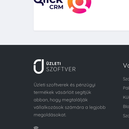
V
Sz
Üzleti szoftverek és pénzügyi
Pá
termékek vásárlóit segítjük
Kü
abban, hogy megtalálják
Bl
vállalkozások számára a legjobb
megoldásokat.
Szo