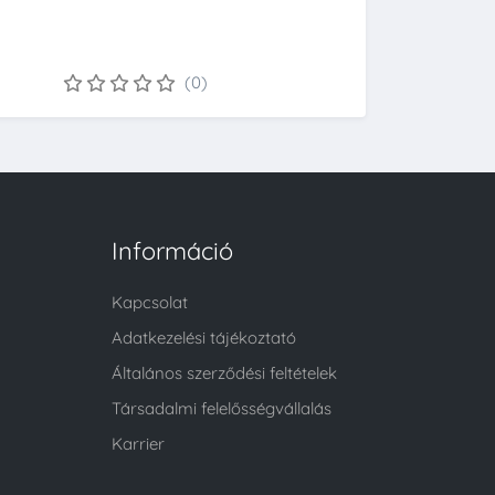
(0)
Információ
Kapcsolat
Adatkezelési tájékoztató
Általános szerződési feltételek
Társadalmi felelősségvállalás
Karrier