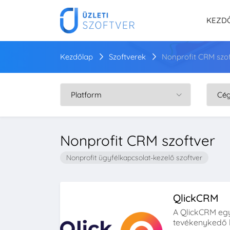
KEZD
Kezdőlap
Szoftverek
Nonprofit CRM szof
Nonprofit CRM szoftver
Nonprofit ügyfélkapcsolat-kezelő szoftver
QlickCRM
A QlickCRM eg
tevékenykedő 