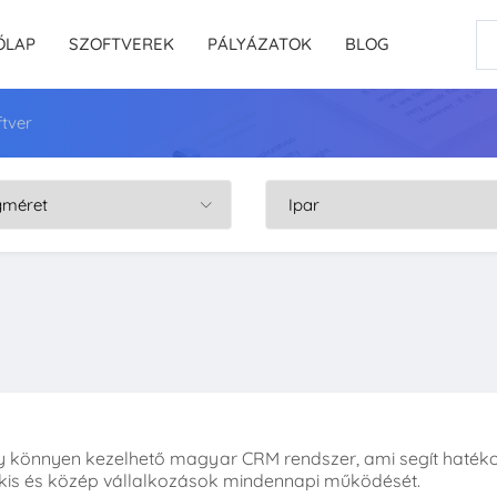
ŐLAP
SZOFTVEREK
PÁLYÁZATOK
BLOG
tver
y könnyen kezelhető magyar CRM rendszer, ami segít haték
kis és közép vállalkozások mindennapi működését.