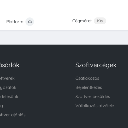
Cégméret:
Kis
Platform:
ásárlók
Szoftvercégek
oftverek
Csatlakozás
lyázatok
Bejelentkezés
ldetésünk
Szoftver beküldés
og
Vállalkozás átvétele
ftver ajánlás