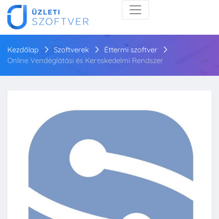
Kezdőlap
Szoftverek
Éttermi szoftver
Online Vendéglátási és Kereskedelmi Rendszer