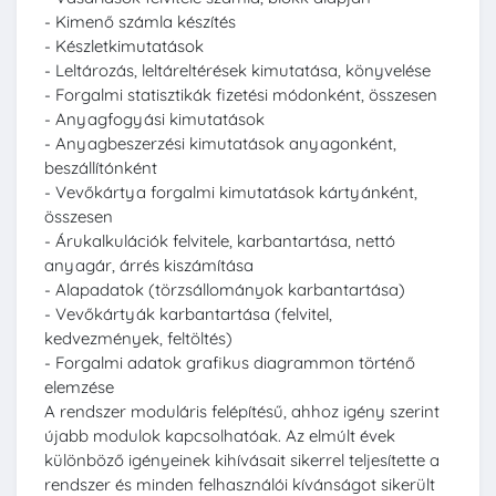
- Kimenő számla készítés
- Készletkimutatások
- Leltározás, leltáreltérések kimutatása, könyvelése
- Forgalmi statisztikák fizetési módonként, összesen
- Anyagfogyási kimutatások
- Anyagbeszerzési kimutatások anyagonként,
beszállítónként
- Vevőkártya forgalmi kimutatások kártyánként,
összesen
- Árukalkulációk felvitele, karbantartása, nettó
anyagár, árrés kiszámítása
- Alapadatok (törzsállományok karbantartása)
- Vevőkártyák karbantartása (felvitel,
kedvezmények, feltöltés)
- Forgalmi adatok grafikus diagrammon történő
elemzése
A rendszer moduláris felépítésű, ahhoz igény szerint
újabb modulok kapcsolhatóak. Az elmúlt évek
különböző igényeinek kihívásait sikerrel teljesítette a
rendszer és minden felhasználói kívánságot sikerült