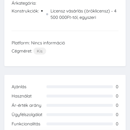
Árkategória:
Konstrukciók:
Licensz vásárlás (öröklicensz) - 4
500 000Ft-tól, egyszeri
Platform: Nincs információ
Cégméret:
Kis
Ajánlás
0
0%
Használat
0
0%
Ár-érték arány
0
0%
Ügyfélszolgálat
0
0%
Funkcionalitás
0
0%