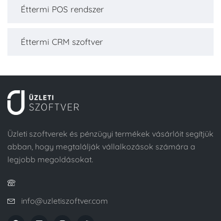
Éttermi POS rendszer
Éttermi CRM szoftver
Üzleti szoftverek és pénzügyi termékek vásárlóit segítjük
abban, hogy megtalálják vállalkozások számára a
legjobb megoldásokat.
info@uzletiszoftver.com