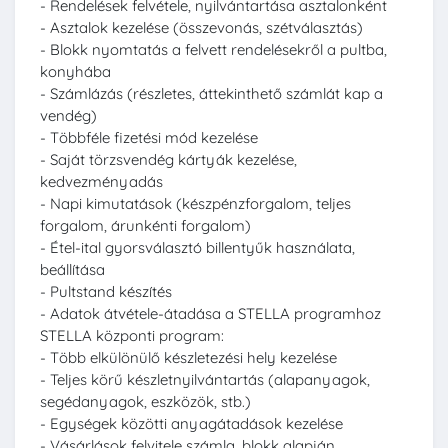
- Rendelések felvétele, nyilvántartása asztalonként
- Asztalok kezelése (összevonás, szétválasztás)
- Blokk nyomtatás a felvett rendelésekről a pultba,
konyhába
- Számlázás (részletes, áttekinthető számlát kap a
vendég)
- Többféle fizetési mód kezelése
- Saját törzsvendég kártyák kezelése,
kedvezményadás
- Napi kimutatások (készpénzforgalom, teljes
forgalom, árunkénti forgalom)
- Étel-ital gyorsválasztó billentyűk használata,
beállítása
- Pultstand készítés
- Adatok átvétele-átadása a STELLA programhoz
STELLA központi program:
- Több elkülönülő készletezési hely kezelése
- Teljes körű készletnyilvántartás (alapanyagok,
segédanyagok, eszközök, stb.)
- Egységek közötti anyagátadások kezelése
- Vásárlások felvitele számla, blokk alapján