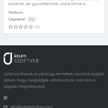
pizzériák, de gyorséttermek, snack bárak is.
Platform:
Cégméret:
Kis
(0)
Üzleti szoftverek és pénzügyi termékek vásárlóit segítjük
abban, hogy megtalálják vállalkozások számára a
legjobb megoldásokat.
info@uzletiszoftver.com