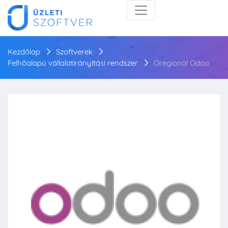
Kezdőlap
Szoftverek
Felhőalapú vállalatirányítási rendszer
Oregional Odoo