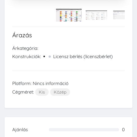
Árazás
Árkategória:
Konstrukciók:
Licensz bérlés (licenszbérlet)
Platform: Nincs információ
Cégméret:
Kis
Közép
Ajánlás
0
0%