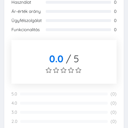
Használat
0
0%
Ár-érték arány
0
0%
Ügyfélszolgálat
0
0%
Funkcionalitás
0
0%
0.0
/
5
5.0
(0)
0%
4.0
(0)
0%
3.0
(0)
0%
2.0
(0)
0%