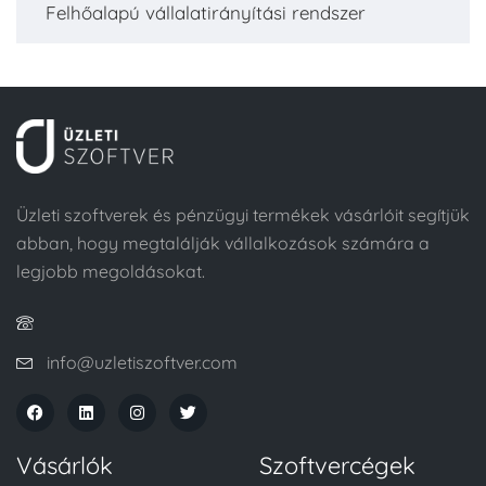
Felhőalapú vállalatirányítási rendszer
Üzleti szoftverek és pénzügyi termékek vásárlóit segítjük
abban, hogy megtalálják vállalkozások számára a
legjobb megoldásokat.
info@uzletiszoftver.com
Vásárlók
Szoftvercégek