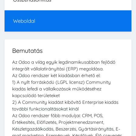
Weboldal
Bemutatás
Az Odoo a világ egyik legdinamikusabban fejlődő
integrált vállalatirányítási (ERP) megoldása.
Az Odoo rendszer két kiadásban érhető el:
1) A nyílt forráskódú (LGPL licensz) Community
kiadás lefedi a vállalkozások működéséhez
kapcsolódó területeket
2) A Community kiadást kibővítő Enterprise kiadás
további funkcionalitásokat kínál
Az Odoo rendszer főbb moduljai: CRM, POS,
Értékesítés, Előfizetés, Projektmenedzsment,
Készletgazdálkodás, Beszerzés, Gyártásirányítás, E-
mail marketing, Események, Kérdőívek, Élő csevegés,