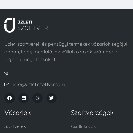
Üzleti szoftverek és pénzügyi termékek vásárlóit segítjük
abban, hogy megtalálják vállalkozások számára a
legjobb megoldásokat.
info@uzletiszoftver.com
Vásárlók
Szoftvercégek
Szoftverek
Csatlakozás