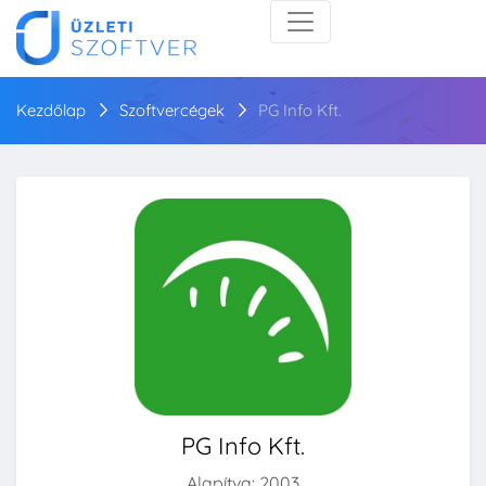
Kezdőlap
Szoftvercégek
PG Info Kft.
PG Info Kft.
Alapítva: 2003