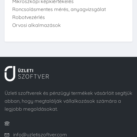
Mikroszkópi képkiértékelés
Roncsolásmentes mérés, anyagvizsgálat
Robotvezérlés
Orvosi alkalmazások
Üzleti szoftverek és pénzügyi termékek vásárlóit segítjük
abban, hogy megtalálják vállalkozások számára a
legjobb megoldásokat.
info@uzletiszoftver.com