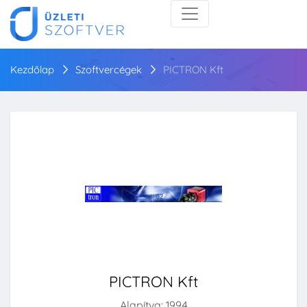
Kezdőlap
Szoftvercégek
PICTRON Kft
PICTRON Kft
Alapítva: 1994