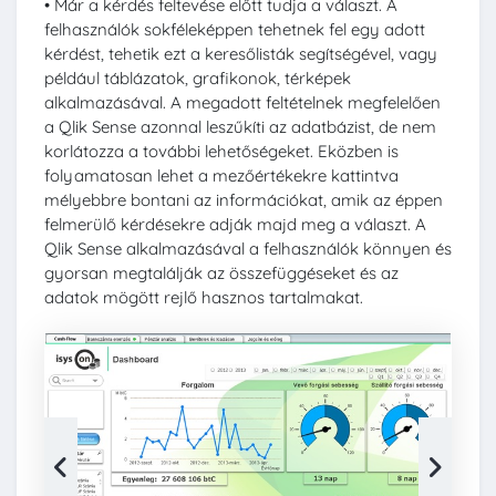
• Már a kérdés feltevése előtt tudja a választ. A
felhasználók sokféleképpen tehetnek fel egy adott
kérdést, tehetik ezt a keresőlisták segítségével, vagy
például táblázatok, grafikonok, térképek
alkalmazásával. A megadott feltételnek megfelelően
a Qlik Sense azonnal leszűkíti az adatbázist, de nem
korlátozza a további lehetőségeket. Eközben is
folyamatosan lehet a mezőértékekre kattintva
mélyebbre bontani az információkat, amik az éppen
felmerülő kérdésekre adják majd meg a választ. A
Qlik Sense alkalmazásával a felhasználók könnyen és
gyorsan megtalálják az összefüggéseket és az
adatok mögött rejlő hasznos tartalmakat.