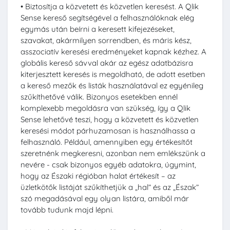
• Biztosítja a közvetett és közvetlen keresést. A Qlik
Sense kereső segítségével a felhasználóknak elég
egymás után beírni a keresett kifejezéseket,
szavakat, akármilyen sorrendben, és máris kész,
asszociatív keresési eredményeket kapnak kézhez. A
globális kereső sávval akár az egész adatbázisra
kiterjesztett keresés is megoldható, de adott esetben
a kereső mezők és listák használatával ez egyénileg
szűkíthetővé válik. Bizonyos esetekben ennél
komplexebb megoldásra van szükség, így a Qlik
Sense lehetővé teszi, hogy a közvetett és közvetlen
keresési módot párhuzamosan is használhassa a
felhasználó. Például, amennyiben egy értékesítőt
szeretnénk megkeresni, azonban nem emlékszünk a
nevére - csak bizonyos egyéb adatokra, úgymint,
hogy az Északi régióban halat értékesít – az
üzletkötők listáját szűkíthetjük a „hal” és az „Észak”
szó megadásával egy olyan listára, amiből már
tovább tudunk majd lépni.