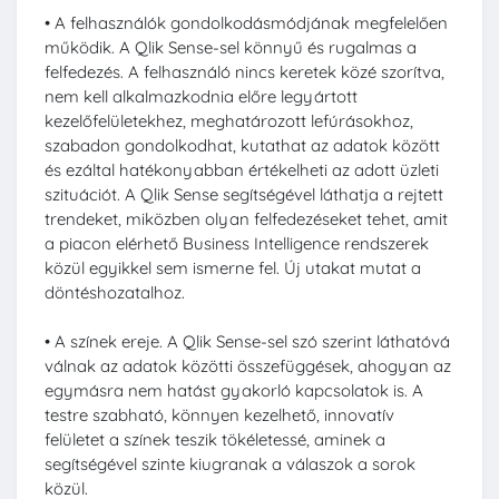
• A felhasználók gondolkodásmódjának megfelelően
működik. A Qlik Sense-sel könnyű és rugalmas a
felfedezés. A felhasználó nincs keretek közé szorítva,
nem kell alkalmazkodnia előre legyártott
kezelőfelületekhez, meghatározott lefúrásokhoz,
szabadon gondolkodhat, kutathat az adatok között
és ezáltal hatékonyabban értékelheti az adott üzleti
szituációt. A Qlik Sense segítségével láthatja a rejtett
trendeket, miközben olyan felfedezéseket tehet, amit
a piacon elérhető Business Intelligence rendszerek
közül egyikkel sem ismerne fel. Új utakat mutat a
döntéshozatalhoz.
• A színek ereje. A Qlik Sense-sel szó szerint láthatóvá
válnak az adatok közötti összefüggések, ahogyan az
egymásra nem hatást gyakorló kapcsolatok is. A
testre szabható, könnyen kezelhető, innovatív
felületet a színek teszik tökéletessé, aminek a
segítségével szinte kiugranak a válaszok a sorok
közül.