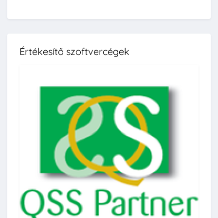
Értékesítő szoftvercégek