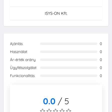
ISYS-ON Kft.
Ajánlás
0
0%
Használat
0
0%
Ár-érték arány
0
0%
Ügyfélszolgálat
0
0%
Funkcionalitás
0
0%
0.0
/
5