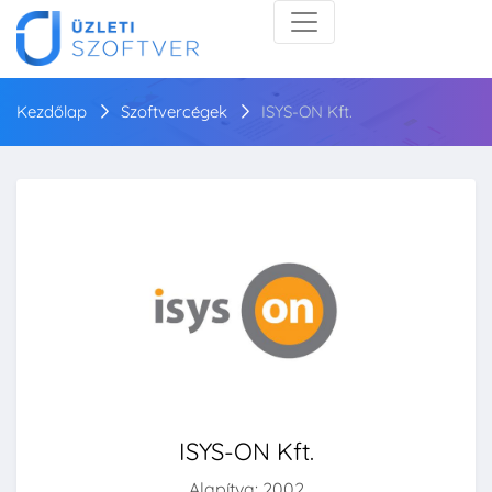
Kezdőlap
Szoftvercégek
ISYS-ON Kft.
ISYS-ON Kft.
Alapítva: 2002