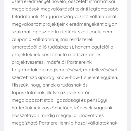
üzleti eredményét növelő, összetett informatikai
megoldások megvalósítását tekinti legfontosabb
feladatának. Magyarország vezető vállalatainál
megvalósított projektjeink eredményeként olyan
szakmai tapasztalatra tettünk szert, mely nem
csupán a vállalatirányítási rendszerek
ismeretéből álló tudásbázist, hanem egyfelől a
projekteknek köszönhető módszertani és
projektvezetési, másfelől Partnereink
folyamatainak megismerésével, modellezésével
szerzett szakiparági know-how-t is jelent egyben.
Hisszük, hogy ennek a tudásnak és
tapasztalatnak, illetve az évek során
megalapozott stabil gazdasági és pénzügyi
hátterünknek köszönhetően, képesek vagyunk
hosszútávon mindig megújuló, innovatív és
megbízható Partnerei lenni a hazai vállalatoknak