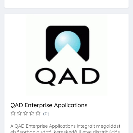
QAD Enterprise Applications
(0)
A QAD Enterprise Applications integrált megoldást
elsősorban gyártó, kereskedő, illetve disztribúciós