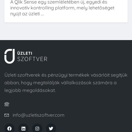
A Qlik Sense egy szemléletében új, egyedi és
innovatív kontrolling platform, mely lehetőséget
nyújt az üzleti ...
Üzleti szoftverek és pénzügyi termékek vásárlóit segítjük
abban, hogy megtalálják vállalkozások számára a
legjobb megoldásokat.
info@uzletiszoftver.com