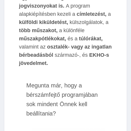
jogviszonyokat is.
A program
alapkiépítésben kezeli a
címletezést,
a
külföldi kiküldetést,
külszolgálatok, a
több műszakot,
a különféle
műszakpótlékokat,
és a
túlórákat,
valamint az
osztalék- vagy az ingatlan
bérbeadásból
származó-, és
EKHO-s
jövedelmet.
Megunta már, hogy a
bérszámfejtő programjában
sok mindent Önnek kell
beállítania?