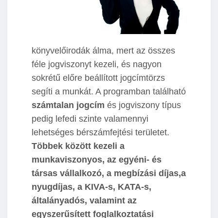
könyvelőirodák álma, mert az összes
féle jogviszonyt kezeli, és nagyon
sokrétű előre beállított jogcímtörzs
segíti a munkát. A programban található
számtalan jogcím
és jogviszony típus
pedig lefedi szinte valamennyi
lehetséges bérszámfejtési területet.
Többek között kezeli a
munkaviszonyos, az egyéni- és
társas vállalkozó, a megbízási díjas,a
nyugdíjas, a KIVA-s, KATA-s,
általányadós, valamint az
egyszerűsített foglalkoztatási