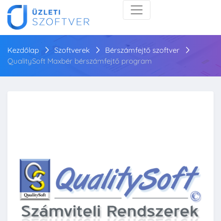
Kezdőlap
Szoftverek
Bérszámfejtő szoftver
QualitySoft Maxbér bérszámfejtő program