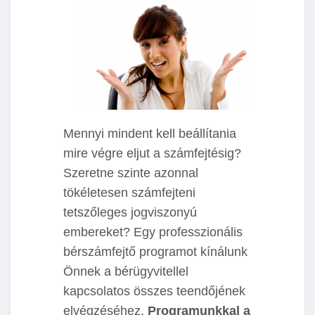
Mennyi mindent kell beállítania
mire végre eljut a számfejtésig?
Szeretne szinte azonnal
tökéletesen számfejteni
tetszőleges jogviszonyú
embereket? Egy professzionális
bérszámfejtő programot kínálunk
Önnek a bérügyvitellel
kapcsolatos összes teendőjének
elvégzéséhez.
Programunkkal a