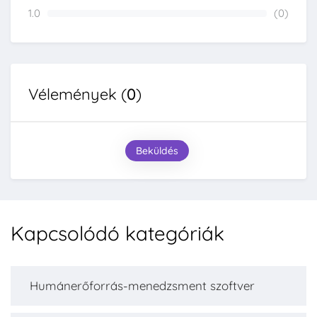
1.0
(0)
0%
Vélemények (
0
)
Beküldés
Kapcsolódó kategóriák
Humánerőforrás-menedzsment szoftver