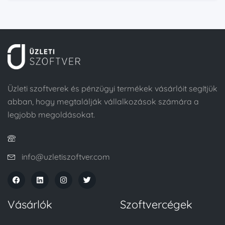
Üzleti szoftverek és pénzügyi termékek vásárlóit segítjük
abban, hogy megtalálják vállalkozások számára a
legjobb megoldásokat.
info@uzletiszoftver.com
Vásárlók
Szoftvercégek