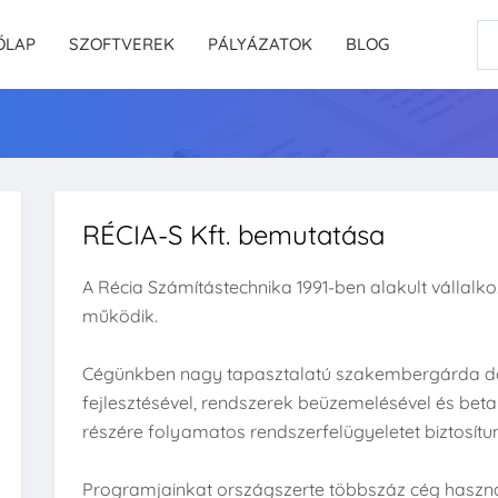
ŐLAP
SZOFTVEREK
PÁLYÁZATOK
BLOG
RÉCIA-S Kft. bemutatása
A Récia Számítástechnika 1991-ben alakult vállalko
működik.
Cégünkben nagy tapasztalatú szakembergárda dol
fejlesztésével, rendszerek beüzemelésével és beta
részére folyamatos rendszerfelügyeletet biztosítu
Programjainkat országszerte többszáz cég használ