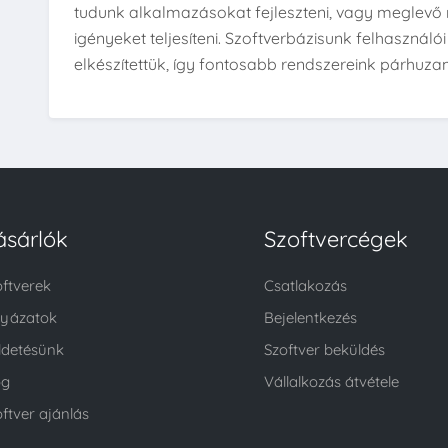
tudunk alkalmazásokat fejleszteni, vagy meglevő 
igényeket teljesíteni. Szoftverbázisunk felhasználói
elkészítettük, így fontosabb rendszereink párhuz
ásárlók
Szoftvercégek
oftverek
Csatlakozás
lyázatok
Bejelentkezés
ldetésünk
Szoftver beküldés
og
Vállalkozás átvétele
ftver ajánlás