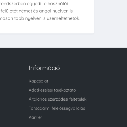
rendszerben egyedi felhasználói
 felületét német és angol nyelven is
amosan több nyelven is üzemeltethetők.
Információ
Kapcsolat
Adatkezelési tájékoztató
Általános szerződési feltételek
Társadalmi felelősségvállalás
Karrier