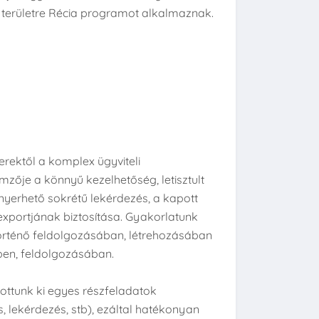
i területre Récia programot alkalmaznak.
erektől a komplex ügyviteli
mzője a könnyű kezelhetőség, letisztult
 nyerhető sokrétű lekérdezés, a kapott
portjának biztosítása. Gyakorlatunk
örténő feldolgozásában, létrehozásában
ben, feldolgozásában.
ottunk ki egyes részfeladatok
, lekérdezés, stb), ezáltal hatékonyan