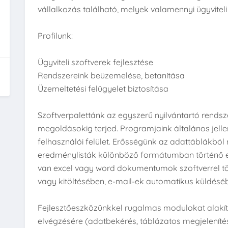
vállalkozás található, melyek valamennyi ügyvitel
Profilunk:
Ügyviteli szoftverek fejlesztése
Rendszereink beüzemelése, betanítása
Üzemeltetési felügyelet biztosítása
Szoftverpalettánk az egyszerű nyilvántartó rendsz
megoldásokig terjed. Programjaink általános jelle
felhasználói felület. Erősségünk az adattáblákból
eredménylisták különböző formátumban történő ex
van excel vagy word dokumentumok szoftverrel t
vagy kitöltésében, e-mail-ek automatikus küldésé
Fejlesztőeszközünkkel rugalmas modulokat alakít
elvégzésére (adatbekérés, táblázatos megjelenítés