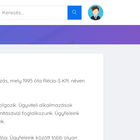
zás, mely 1995 óta Récia-S Kft. néven
gozik. Ügyviteli alkalmazások
nításával foglalkozunk. Ügyfeleink
nk.
ja. Ügyfeleink között több olyan