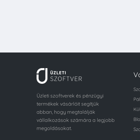
V
Sz
Üzleti szoftverek és pénzügyi
Pá
termékek vásárlóit segítjük
Kü
abban, hogy megtalálják
Bl
vállalkozások számára a legjobb
megoldásokat.
Szo