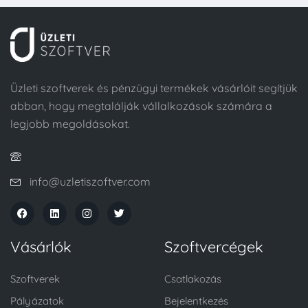
Üzleti szoftverek és pénzügyi termékek vásárlóit segítjük
abban, hogy megtalálják vállalkozások számára a
legjobb megoldásokat.
info@uzletiszoftver.com
Vásárlók
Szoftvercégek
Szoftverek
Csatlakozás
Pályázatok
Bejelentkezés