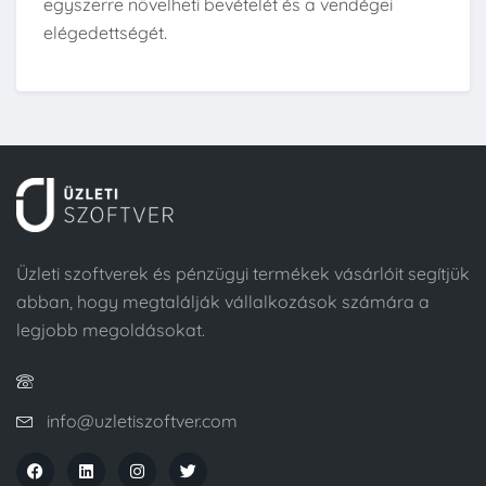
egyszerre növelheti bevételét és a vendégei
elégedettségét.
Üzleti szoftverek és pénzügyi termékek vásárlóit segítjük
abban, hogy megtalálják vállalkozások számára a
legjobb megoldásokat.
info@uzletiszoftver.com