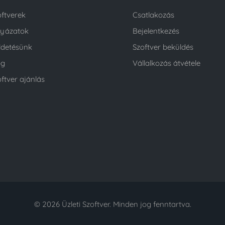
oftverek
Csatlakozás
lyázatok
Bejelentkezés
ldetésünk
Szoftver beküldés
og
Vállalkozás átvétele
ftver ajánlás
© 2026 Üzleti Szoftver. Minden jog fenntartva.