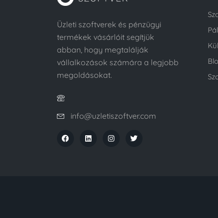
Sz
Üzleti szoftverek és pénzügyi
Pá
termékek vásárlóit segítjük
Kü
abban, hogy megtalálják
Bl
vállalkozások számára a legjobb
megoldásokat.
Szo
info@uzletiszoftver.com