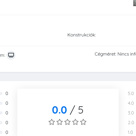
:
Konstrukciók:
Cégméret: Nincs in
rm:
0
5.0
0
4.0
0.0
/
5
0
3.0
0
2.0
0
1.0