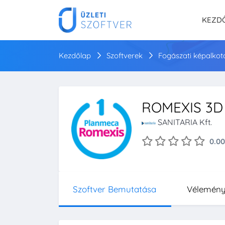
KEZD
Kezdőlap
Szoftverek
Fogászati képalkot
ROMEXIS 3D
SANITARIA Kft.
0.00
Szoftver Bemutatása
Vélemén