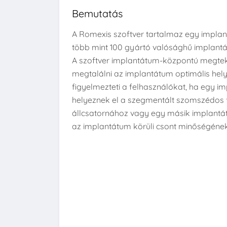
Bemutatás
A Romexis szoftver tartalmaz egy impla
több mint 100 gyártó valósághű implantá
A szoftver implantátum-központú megtek
megtalálni az implantátum optimális hely
figyelmezteti a felhasználókat, ha egy im
helyeznek el a szegmentált szomszédos 
állcsatornához vagy egy másik implantá
az implantátum körüli csont minőségének 