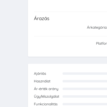
Árazás
Árkategória
Platfo
Ajánlás
0%
Használat
0%
Ár-érték arány
0%
Ügyfélszolgálat
0%
Funkcionalitás
0%