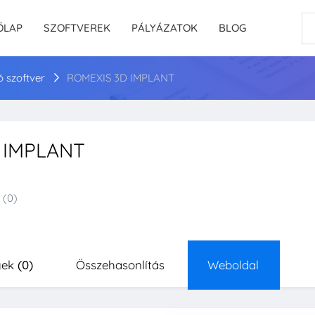
ŐLAP
SZOFTVEREK
PÁLYÁZATOK
BLOG
ó szoftver
ROMEXIS 3D IMPLANT
 IMPLANT
(0)
yek
(0)
Összehasonlítás
Weboldal