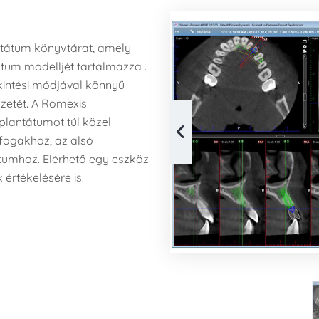
ntátum könyvtárat, amely
tum modelljét tartalmazza .
intési módjával könnyű
zetét. A Romexis
plantátumot túl közel
fogakhoz, az alsó
tumhoz. Elérhető egy eszköz
értékelésére is.