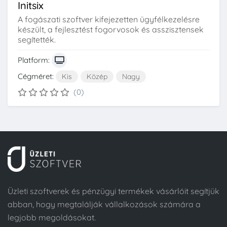
Initsix
A fogászati szoftver kifejezetten ügyfélkezelésre
készült, a fejlesztést fogorvosok és asszisztensek
segítették.
Platform:
Cégméret:
Kis
Közép
Nagy
(0)
Üzleti szoftverek és pénzügyi termékek vásárlóit segítjük
abban, hogy megtalálják vállalkozások számára a
legjobb megoldásokat.