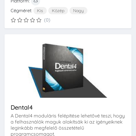
Platform:
Cégméret:
Kis
Közép
Nagy
(0)
Dental4
A Dental4 moduláris felépítése lehetővé teszi, hogy
a felhasználók maguk alakítsák ki az igényeiknek
leginkább megfelelő összetételű
programcsomagot.