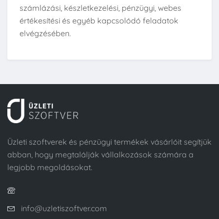
számlázási, készletkezelési, pénzügyi, webes
értékesítési és egyéb kapcsolódó feladatok
elvégzésében.
Üzleti szoftverek és pénzügyi termékek vásárlóit segítjük
abban, hogy megtalálják vállalkozások számára a
legjobb megoldásokat.
info@uzletiszoftver.com