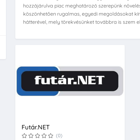
hozzájárulva piac meghatározó szerepünk növelés
köszönhetően rugalmas, egyedi megoldásokat kínál
hátterével, mely törekvésünket továbbra is szem elő
Futár.NET
(0)