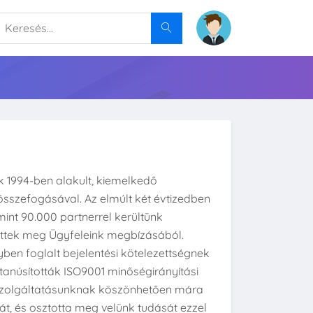
k 1994-ben alakult, kiemelkedő
összefogásával. Az elmúlt két évtizedben
b mint 90.000 partnerrel kerültünk
 tettek meg Ügyfeleink megbízásából.
nyben foglalt bejelentési kötelezettségnek
tanúsították ISO9001 minőségirányítási
szolgáltatásunknak köszönhetően mára
sát, és osztotta meg velünk tudását ezzel