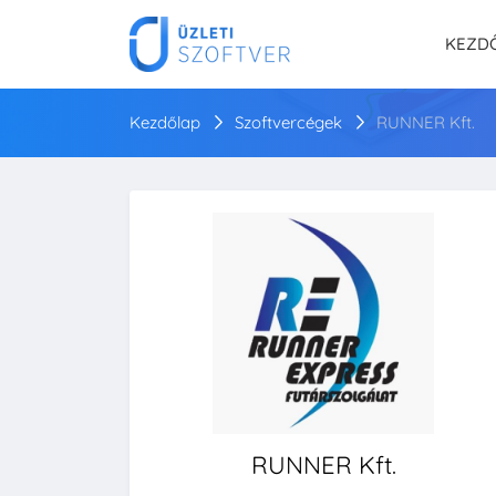
KEZD
Kezdőlap
Szoftvercégek
RUNNER Kft.
RUNNER Kft.