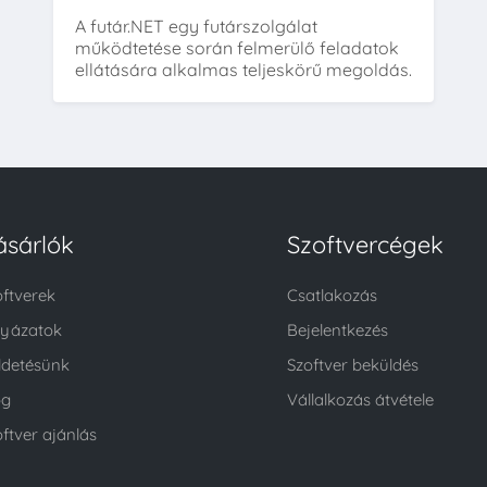
A futár.NET egy futárszolgálat
működtetése során felmerülő feladatok
ellátására alkalmas teljeskörű megoldás.
ásárlók
Szoftvercégek
oftverek
Csatlakozás
lyázatok
Bejelentkezés
ldetésünk
Szoftver beküldés
og
Vállalkozás átvétele
ftver ajánlás