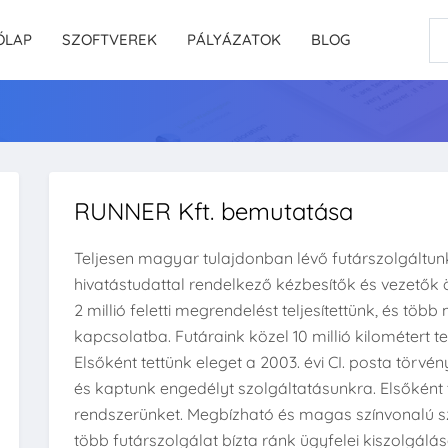
ŐLAP
SZOFTVEREK
PÁLYÁZATOK
BLOG
RUNNER Kft. bemutatása
Teljesen magyar tulajdonban lévő futárszolgáltun
hivatástudattal rendelkező kézbesítők és vezetők 
2 millió feletti megrendelést teljesítettünk, és töb
kapcsolatba. Futáraink közel 10 millió kilométert
Elsőként tettünk eleget a 2003. évi CI. posta törvé
és kaptunk engedélyt szolgáltatásunkra. Elsőként 
rendszerünket. Megbízható és magas színvonalú 
több futárszolgálat bízta ránk ügyfelei kiszolgálá