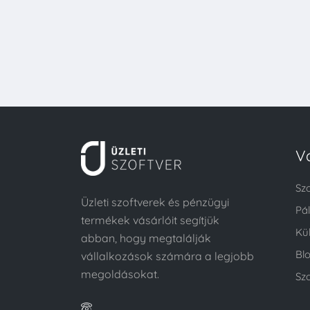
V
Sz
Üzleti szoftverek és pénzügyi
Pá
termékek vásárlóit segítjük
Kü
abban, hogy megtalálják
Bl
vállalkozások számára a legjobb
megoldásokat.
Szo