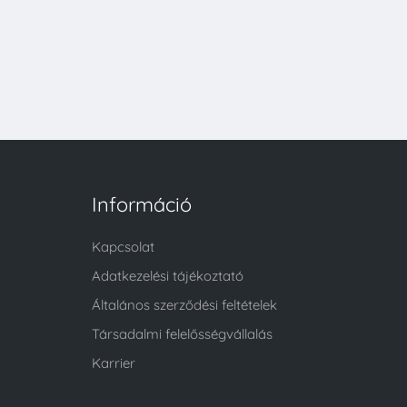
Információ
Kapcsolat
Adatkezelési tájékoztató
Általános szerződési feltételek
Társadalmi felelősségvállalás
Karrier