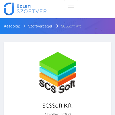
Kezdőlap
Szoftvercégek
SCSSoft Kft.
SCSSoft Kft.
Alapítva: 2002