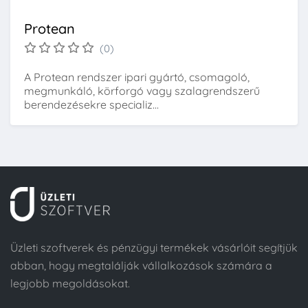
Protean
(0)
A Protean rendszer ipari gyártó, csomagoló,
megmunkáló, körforgó vagy szalagrendszerű
berendezésekre specializ...
Üzleti szoftverek és pénzügyi termékek vásárlóit segítjük
abban, hogy megtalálják vállalkozások számára a
legjobb megoldásokat.