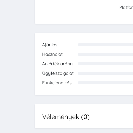
Platfo
Ajánlás
0%
Használat
0%
Ár-érték arány
0%
Ügyfélszolgálat
0%
Funkcionalitás
0%
Vélemények (
0
)