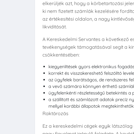
elkerüljék azt, hogy a körbetartozási jel
ki nem fizetett számlák kezelésére fordít
az értékesítési oldalon, a nagy kintlévősé
likviditását.
A Kereskedelmi Servantes a következő e
tevékenységek támogatásával segít a ki
csökkentésében:
kiegyenlítések gyors elektronikus fogadá
korrekt és visszakereshető felszólító levele
az ügyfelek barátságos, de rendszeres fels
a vevő számára könnyen érthető számlá
ügyfelenkénti részletességű betekintés 
a szállított és számlázott adatok precíz n
mellyel korábbi állapotok megtekinthetők
Raktározás
Ez a kereskedelmi cégek egyik látszólag
nagy figyelmet igénylő feladata. A kevés