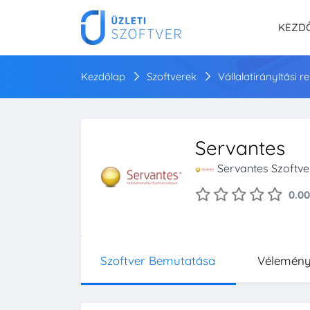
KEZD
Kezdőlap
Szoftverek
Vállalatirányítási 
Servantes
Servantes Szoftver
0.00
Szoftver Bemutatása
Vélemén