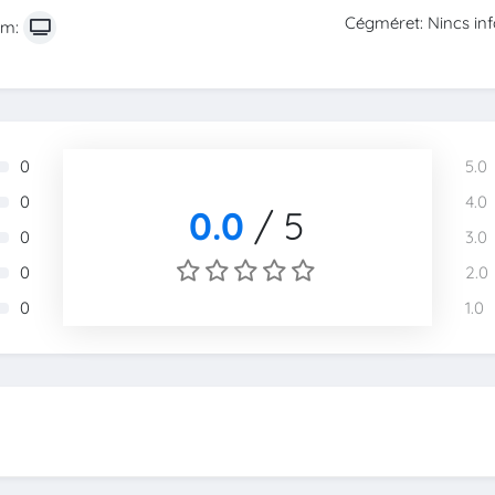
Cégméret: Nincs in
rm:
0
5.0
0
4.0
0.0
/
5
0
3.0
0
2.0
0
1.0