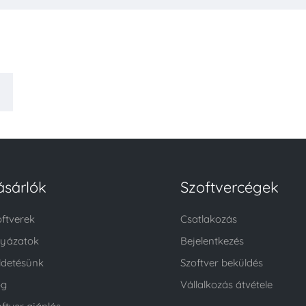
ásárlók
Szoftvercégek
oftverek
Csatlakozás
lyázatok
Bejelentkezés
ldetésünk
Szoftver beküldés
og
Vállalkozás átvétele