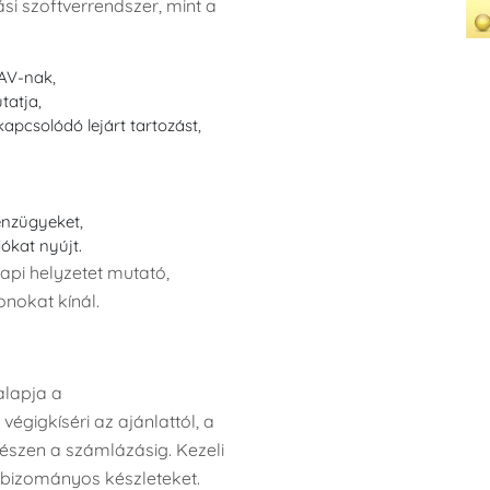
ási szoftverrendszer, mint a
NAV-nak,
tatja,
kapcsolódó lejárt tartozást,
énzügyeket,
ókat nyújt.
api helyzetet mutató,
nokat kínál.
alapja a
égigkíséri az ajánlattól, a
gészen a számlázásig. Kezeli
a bizományos készleteket.