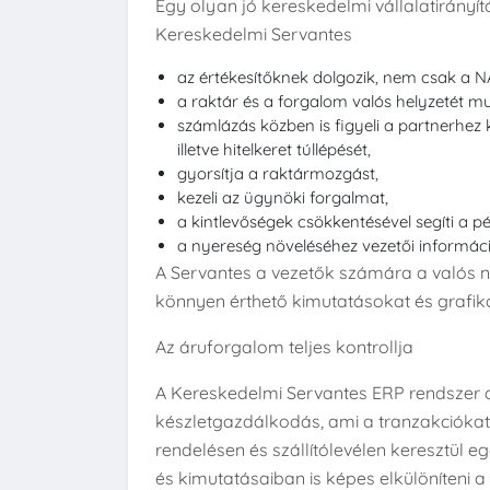
Egy olyan jó kereskedelmi vállalatirányít
Kereskedelmi Servantes
az értékesítőknek dolgozik, nem csak a 
a raktár és a forgalom valós helyzetét mu
számlázás közben is figyeli a partnerhez 
illetve hitelkeret túllépését,
gyorsítja a raktármozgást,
kezeli az ügynöki forgalmat,
a kintlevőségek csökkentésével segíti a p
a nyereség növeléséhez vezetői informáci
A Servantes a vezetők számára a valós n
könnyen érthető kimutatásokat és grafiko
Az áruforgalom teljes kontrollja
A Kereskedelmi Servantes ERP rendszer 
készletgazdálkodás, ami a tranzakciókat v
rendelésen és szállítólevélen keresztül e
és kimutatásaiban is képes elkülöníteni 