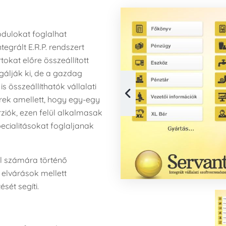
odulokat foglalhat
grált E.R.P. rendszert
rtokat előre összeállított
lgálják ki, de a gazdag
s összeállíthatók vállalati
rek amellett, hogy egy-egy
ziók, ezen felül alkalmasak
pecialitásokat foglaljanak
al számára történő
 elvárások mellett
sét segíti.