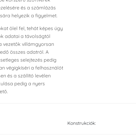
ezelésére és a számlázás
ra helyezik a figyelmet.
at ölel fel, tehát képes úgy
ok adatai a távolságtól
 a vezetők villámgyorsan
edő összes adatról. A
setleges selejtezés pedig
n végigkíséri a felhasználót
n és a szállító levélen
kulása pedig a nyers
ető.
:
Konstrukciók: