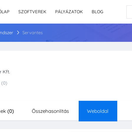
ŐLAP
SZOFTVEREK
PÁLYÁZATOK
BLOG
rendszer
Servantes
 Kft.
(0)
yek
(0)
Összehasonlítás
Weboldal