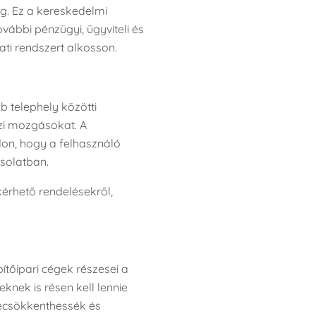
g. Ez a kereskedelmi
vábbi pénzügyi, ügyviteli és
ati rendszert alkosson.
b telephely közötti
zi mozgásokat. A
don, hogy a felhasználó
solatban.
kérhető rendelésekről,
tőipari cégek részesei a
nek is résen kell lennie
lecsökkenthessék és