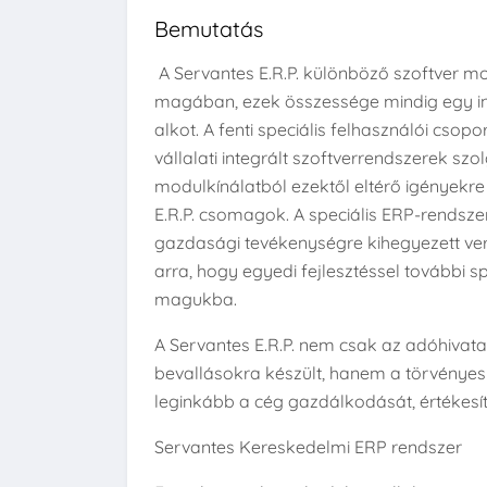
Bemutatás
A Servantes E.R.P. különböző szoftver m
magában, ezek összessége mindig egy inte
alkot. A fenti speciális felhasználói csopo
vállalati integrált szoftverrendszerek szo
modulkínálatból ezektől eltérő igényekre i
E.R.P. csomagok. A speciális ERP-rendsze
gazdasági tevékenységre kihegyezett ver
arra, hogy egyedi fejlesztéssel további s
magukba.
A Servantes E.R.P. nem csak az adóhivat
bevallásokra készült, hanem a törvényes
leginkább a cég gazdálkodását, értékesíté
Servantes Kereskedelmi ERP rendszer