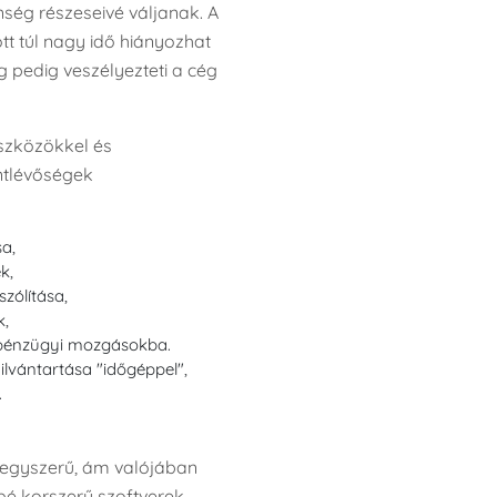
enség részeseivé váljanak. A
ott túl nagy idő hiányozhat
g pedig veszélyezteti a cég
szközökkel és
ntlévőségek
sa,
k,
zólítása,
k,
a pénzügyi mozgásokba.
yilvántartása "időgéppel",
.
 egyszerű, ám valójában
bé korszerű szoftverek