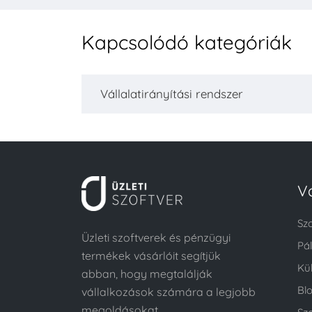
Kapcsolódó kategóriák
Vállalatirányítási rendszer
V
Sz
Üzleti szoftverek és pénzügyi
Pá
termékek vásárlóit segítjük
Kü
abban, hogy megtalálják
Bl
vállalkozások számára a legjobb
megoldásokat.