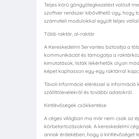
Teljes körű göngyölegkezelést valósít me
szoftver rendszer kibővíthető úgy, hogy to
számviteli modulokkal együtt teljes vállal
Több raktár, al-raktár
A Kereskedelmi Servantes biztosítja a töb
kommunikációt és támogatja a raktárkö
kimutatások, listák lekérhetők olyan mó
képet kaphasson egy-egy raktárral kapc
Távoli információ eléréssel is információ 
szállítólevelekről és további adatokról.
Kintlévőségek csökkentése
A céges világban ma már nem csak az épí
körbetartozásoknak. A kereskedelmi cégek
annak érdekében, hogy a kintlévőséget 