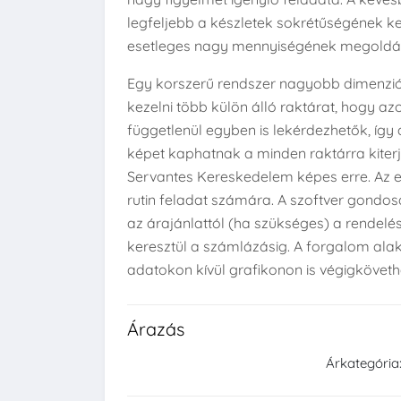
legfeljebb a készletek sokrétűségének k
esetleges nagy mennyiségének megoldásá
Egy korszerű rendszer nagyobb dimenziók
kezelni több külön álló raktárat, hogy az
függetlenül egyben is lekérdezhetők, így
képet kaphatnak a minden raktárra kiterj
Servantes Kereskedelem képes erre. Az e
rutin feladat számára. A szoftver gondosa
az árajánlattól (ha szükséges) a rendelése
keresztül a számlázásig. A forgalom ala
adatokon kívül grafikonon is végigköveth
Árazás
Árkategória