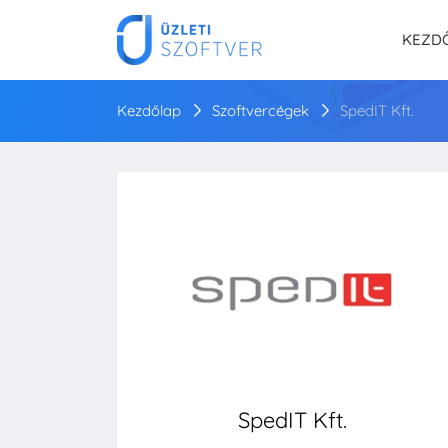
KEZD
Kezdőlap
Szoftvercégek
SpedIT Kft.
SpedIT Kft.