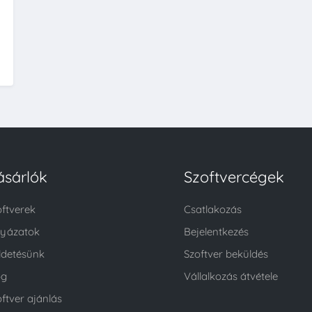
ásárlók
Szoftvercégek
oftverek
Csatlakozás
lyázatok
Bejelentkezés
ldetésünk
Szoftver beküldés
og
Vállalkozás átvétele
ftver ajánlás