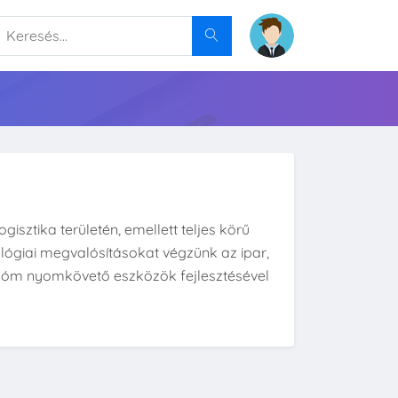
gisztika területén, emellett teljes körű
ológiai megvalósításokat végzünk az ipar,
utonóm nyomkövető eszközök fejlesztésével