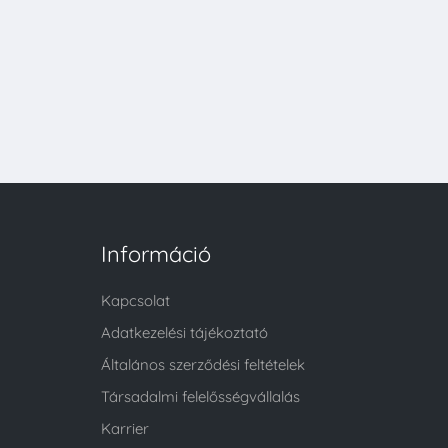
Információ
Kapcsolat
Adatkezelési tájékoztató
Általános szerződési feltételek
Társadalmi felelősségvállalás
Karrier