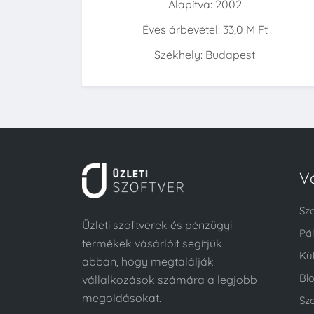
Alapítva: 2002
Éves árbevétel: 33,0 M Ft
Székhely: Budapest
V
Sz
Üzleti szoftverek és pénzügyi
Pá
termékek vásárlóit segítjük
Kü
abban, hogy megtalálják
Bl
vállalkozások számára a legjobb
megoldásokat.
Szo