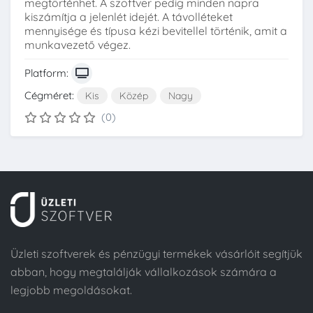
megtörténhet. A szoftver pedig minden napra
kiszámítja a jelenlét idejét. A távolléteket
mennyisége és típusa kézi bevitellel történik, amit a
munkavezető végez.
Platform:
Cégméret:
Kis
Közép
Nagy
(0)
Üzleti szoftverek és pénzügyi termékek vásárlóit segítjük
abban, hogy megtalálják vállalkozások számára a
legjobb megoldásokat.