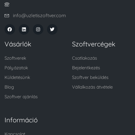
info@uzletiszoftver.com
Vásárlók
Szoftvercégek
Szoftverek
Csatlakozás
Pályázatok
Bejelentkezés
Küldetésünk
Szoftver beküldés
Blog
Vállalkozás átvétele
Szoftver ajánlás
Információ
Kapcsolat