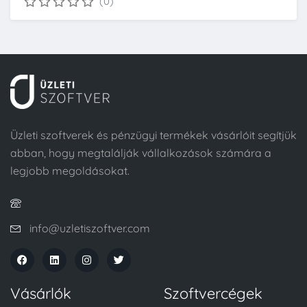
(0)
Üzleti szoftverek és pénzügyi termékek vásárlóit segítjük
abban, hogy megtalálják vállalkozások számára a
legjobb megoldásokat.
info@uzletiszoftver.com
Vásárlók
Szoftvercégek