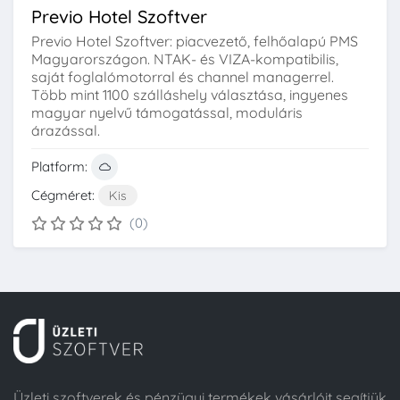
Previo Hotel Szoftver
Previo Hotel Szoftver: piacvezető, felhőalapú PMS
Magyarországon. NTAK- és VIZA-kompatibilis,
saját foglalómotorral és channel managerrel.
Több mint 1100 szálláshely választása, ingyenes
magyar nyelvű támogatással, moduláris
árazással.
Platform:
Cégméret:
Kis
(0)
Üzleti szoftverek és pénzügyi termékek vásárlóit segítjük