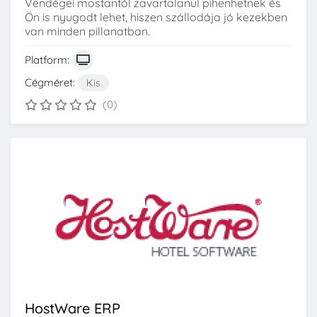
Vendégei mostantól zavartalanul pihenhetnek és
Ön is nyugodt lehet, hiszen szállodája jó kezekben
van minden pillanatban.
Platform:
Cégméret:
Kis
(0)
HostWare ERP