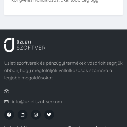
könyvelési vállalkozás, akik több cég ügy
Üzleti szoftverek és pénzügyi termékek vásárlóit segítjük
abban, hogy megtalálják vállalkozások számára a
legjobb megoldásokat.
info@uzletiszoftver.com