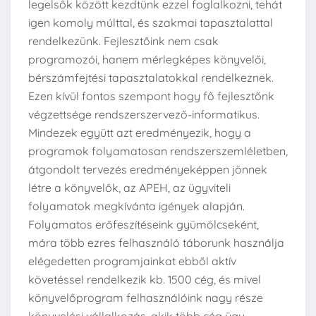
legelsők között kezdtünk ezzel foglalkozni, tehát
igen komoly múlttal, és szakmai tapasztalattal
rendelkezünk. Fejlesztőink nem csak
programozói, hanem mérlegképes könyvelői,
bérszámfejtési tapasztalatokkal rendelkeznek.
Ezen kívül fontos szempont hogy fő fejlesztőnk
végzettsége rendszerszervező-informatikus.
Mindezek együtt azt eredményezik, hogy a
programok folyamatosan rendszerszemléletben,
átgondolt tervezés eredményeképpen jönnek
létre a könyvelők, az APEH, az ügyviteli
folyamatok megkívánta igények alapján.
Folyamatos erőfeszítéseink gyümölcseként,
mára több ezres felhasználó táborunk használja
elégedetten programjainkat ebből aktív
követéssel rendelkezik kb. 1500 cég, és mivel
könyvelőprogram felhasználóink nagy része