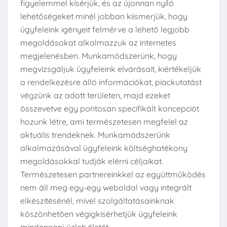
figyelemmel kísérjük, és az újonnan nyíló
lehetőségeket minél jobban kiismerjük, hogy
ügyfeleink igényeit felmérve a lehető legjobb
megoldásokat alkalmazzuk az internetes
megjelenésben. Munkamódszerünk, hogy
megvizsgáljuk ügyfeleink elvárásait, kiértékeljük
a rendelkezésre álló információkat, piackutatást
végzünk az adott területen, majd ezeket
összevetve egy pontosan specifikált koncepciót
hozunk létre, ami természetesen megfelel az
aktuális trendeknek. Munkamódszerünk
alkalmazásával ügyfeleink költséghatékony
megoldásokkal tudják elérni céljaikat.
Természetesen partnereinkkel az együttműködés
nem áll meg egy-egy weboldal vagy integrált
elkészítésénél, mivel szolgáltatásainknak
köszönhetően végigkísérhetjük ügyfeleink