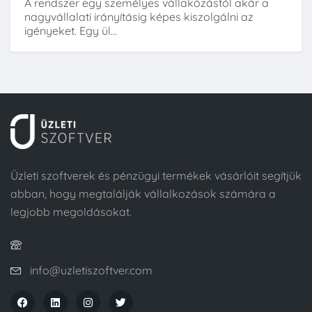
A rendszer egy személyes vállakózástól akár a
nagyvállalati irányításig képes kiszolgálni az
igényeket. Egy ül...
Üzleti szoftverek és pénzügyi termékek vásárlóit segítjük
abban, hogy megtalálják vállalkozások számára a
legjobb megoldásokat.
info@uzletiszoftver.com