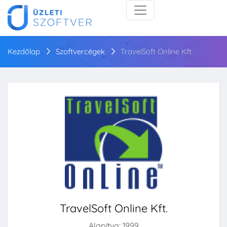
Kezdőlap
Szoftvercégek
TravelSoft Online Kft.
TravelSoft Online Kft.
Alapítva: 1999