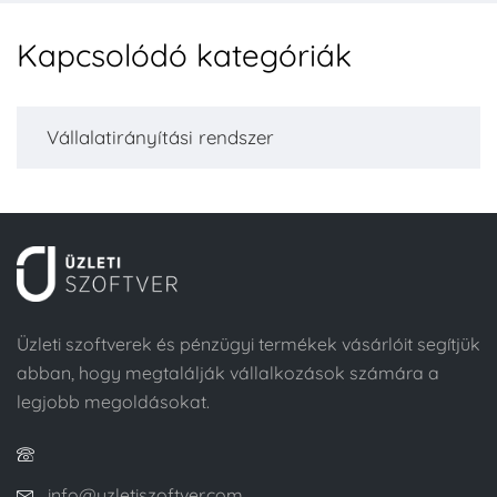
Kapcsolódó kategóriák
Vállalatirányítási rendszer
Üzleti szoftverek és pénzügyi termékek vásárlóit segítjük
abban, hogy megtalálják vállalkozások számára a
legjobb megoldásokat.
info@uzletiszoftver.com