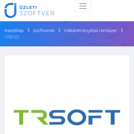
Kezdőlap
Szoftverek
Vállalatirányítási rendszer
TREND