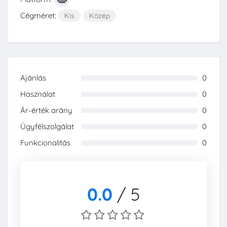
Cégméret:
Kis
Közép
Ajánlás
0
0%
Használat
0
0%
Ár-érték arány
0
0%
Ügyfélszolgálat
0
0%
Funkcionalitás
0
0%
0.0
/
5