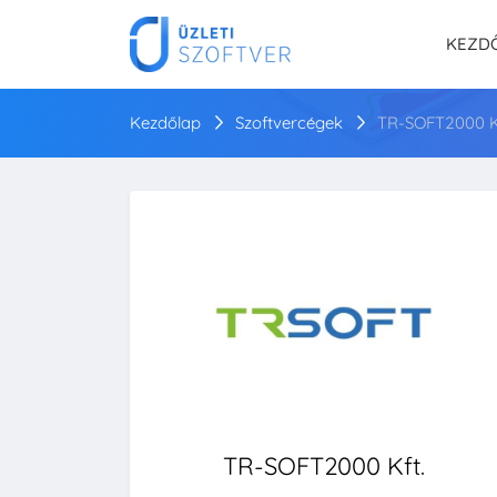
KEZD
Kezdőlap
Szoftvercégek
TR-SOFT2000 K
TR-SOFT2000 Kft.