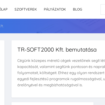
ŐLAP
SZOFTVEREK
PÁLYÁZATOK
BLOG
ft.
TR-SOFT2000 Kft. bemutatása
Cégünk közepes méretű cégek vezetőinek segít lé
kapacitását, valamint segítünk pontosan és naprak
folyamatait, költségeit. Ehhez egy olyan rendszert 
egyedi fejlesztésű programok rugalmasságával, 
árelőnyével és megbízhatóságával is.