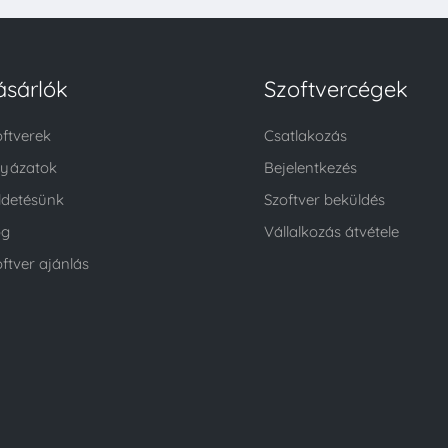
ásárlók
Szoftvercégek
oftverek
Csatlakozás
lyázatok
Bejelentkezés
ldetésünk
Szoftver beküldés
og
Vállalkozás átvétele
ftver ajánlás