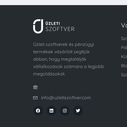
V
Sz
Üzleti szoftverek és pénzügyi
Pá
termékek vásárlóit segítjük
Kü
abban, hogy megtalálják
Bl
vállalkozások számára a legjobb
megoldásokat.
Szo
info@uzletiszoftver.com